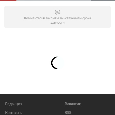
Комментарии закрыты за истечением срока
давности
Редакция
Вакансии
Контакты
RSS