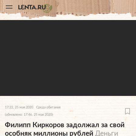
11
A
17:22, 25 мая 2020
Среда обитания
(обновлено: 17:46, 25 мая 2020)
Филипп Киркоров задолжал за свой
особняк миллионы рублей
Деньги