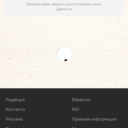
Комментарии закрыты за истечением срока
давности
Редакция
Вакансии
Контакты
RSS
Реклама
Правовая информация