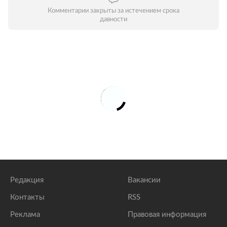
Комментарии закрыты за истечением срока
давности
Редакция
Вакансии
Контакты
RSS
Реклама
Правовая информация