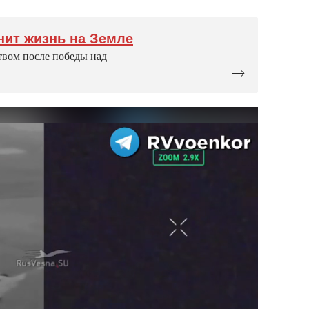
нит жизнь на Земле
твом после победы над