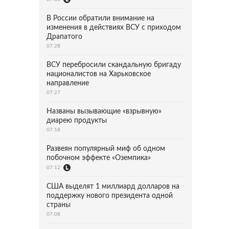
В России обратили внимание на
изменения в действиях ВСУ с приходом
Драпатого
07:28
ВСУ перебросили скандальную бригаду
националистов на Харьковское
направление
07:27
Названы вызывающие «взрывную»
диарею продукты
07:18
Развеян популярный миф об одном
побочном эффекте «Оземпика»
07:12
США выделят 1 миллиард долларов на
поддержку нового президента одной
страны
07:08