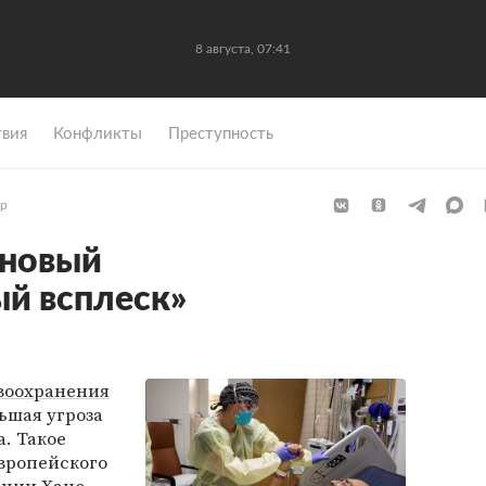
8 августа, 07:41
вия
Конфликты
Преступность
р
 новый
й всплеск»
воохранения
льшая угроза
. Такое
вропейского