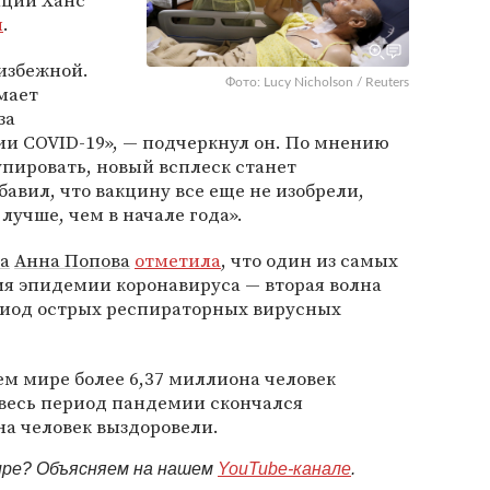
ации Ханс
и
.
еизбежной.
Фото: Lucy Nicholson / Reuters
мает
за
ии COVID-19», — подчеркнул он. По мнению
упировать, новый всплеск станет
авил, что вакцину все еще не изобрели,
лучше, чем в начале года».
а
Анна Попова
отметила
, что один из самых
ия эпидемии коронавируса — вторая волна
период острых респираторных вирусных
сем мире более 6,37 миллиона человек
 весь период пандемии скончался
на человек выздоровели.
мире? Объясняем на нашем
YouTube-канале
.