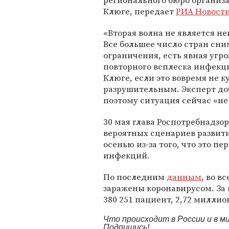
регионального бюро организ
Клюге, передает
РИА Новост
«Вторая волна не является н
Все большее число стран сни
ограничения, есть явная угро
повторного всплеска инфекц
Клюге, если это вовремя не к
разрушительным. Эксперт доб
поэтому ситуация сейчас «не 
30 мая глава
Роспотребнадзор
вероятных сценариев развит
осенью из-за того, что это 
инфекций.
По последним
данным
, во в
заражены коронавирусом. За
380 251 пациент, 2,72 миллио
Что происходит в России и в 
Подпишись!