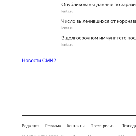
Опубликованы данные по зарази
lenta.ru
Число вылечившихся от коронави
lenta.ru
В долгосрочном иммунитете пос
lenta.ru
Новости СМИ2
Редакция
Реклама
Контакты
Пресс-релизы
Техпод