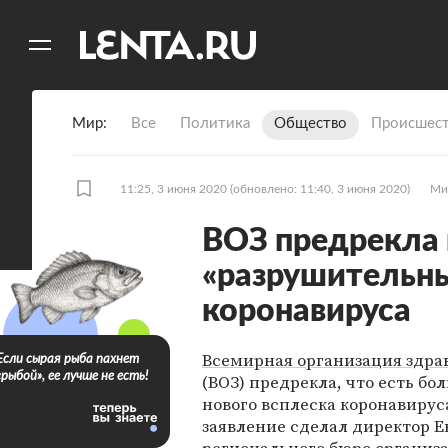
11
A
Мир
Все
Политика
Общество
Происшест
11:25, 3 июня 2020
(обновлено: 11:40, 3 июня 2020)
Ми
ВОЗ предрекла
«разрушительны
коронавируса
Всемирная организация здра
Если сырая рыба пахнет
«рыбой», ее лучше не есть!
(ВОЗ) предрекла, что есть бо
нового всплеска коронавируса
заявление сделал директор Е