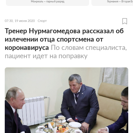
Монреаль — парный разряд
Германия — Вторая Б
07:30, 19 июня 2020
Спорт
Тренер Нурмагомедова рассказал об
излечении отца спортсмена от
коронавируса
По словам специалиста,
пациент идет на поправку