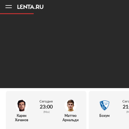
11
A
Сегодня
Сег
23:00
21
(Мск)
(М
Карен
Маттео
Бохум
Хачанов
Арнальди