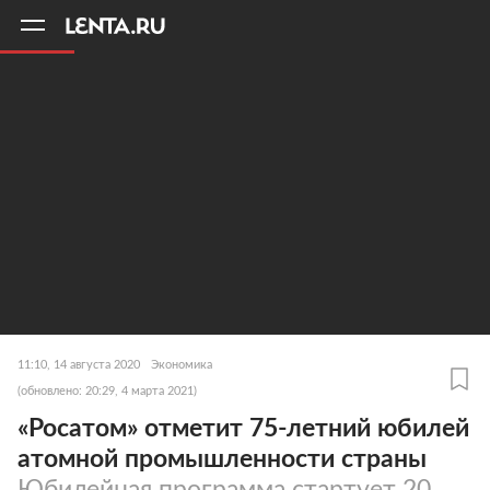
11
A
11:10, 14 августа 2020
Экономика
(обновлено: 20:29, 4 марта 2021)
«Росатом» отметит 75-летний юбилей
атомной промышленности страны
Юбилейная программа стартует 20