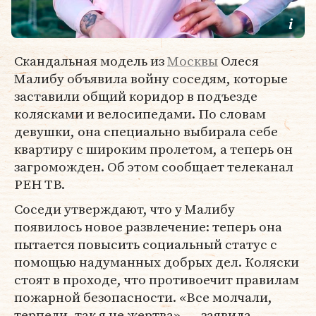
Скандальная модель из
Москвы
Олеся
Малибу объявила войну соседям, которые
заставили общий коридор в подъезде
колясками и велосипедами. По словам
девушки, она специально выбирала себе
квартиру с широким пролетом, а теперь он
загроможден. Об этом сообщает телеканал
РЕН ТВ.
Соседи утверждают, что у Малибу
появилось новое развлечение: теперь она
пытается повысить социальный статус с
помощью надуманных добрых дел. Коляски
стоят в проходе, что противоечит правилам
пожарной безопасности. «Все молчали,
терпели, так я не жертва», — заявила