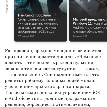
Нам бы их проблемы
Смартфон-рулон, умный
Microsoft представил
унитаз и датчик мочевого
Windows 11:
новый д
пузыря: самые странные
Android-приложения 
изобретения 2021 года
«легкие» обновления
17 января 2021
24 июня 2021
Как правило, вредное мерцание начинается
при снижении яркости дисплея. «Чем ниже
яркость — тем более выражена пульсация
экрана и тем больше могут уставать глаза»,
— заявил эксперт. Специалист заметил, что
решить проблему головных болей можно
увеличением яркости экрана аппарата.
Также на смартфонах под управлением iOS
и Android есть встроенные программные
решения, борющиеся с этим явлением,