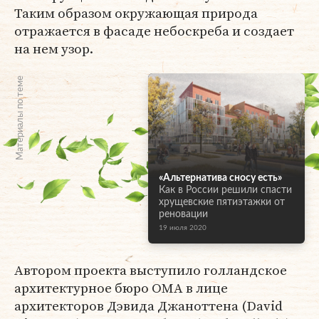
Таким образом окружающая природа
отражается в фасаде небоскреба и создает
на нем узор.
Материалы по теме
«Альтернатива сносу есть»
Как в России решили спасти
хрущевские пятиэтажки от
реновации
19 июля 2020
Автором проекта выступило голландское
архитектурное бюро OMA в лице
архитекторов Дэвида Джаноттена (David