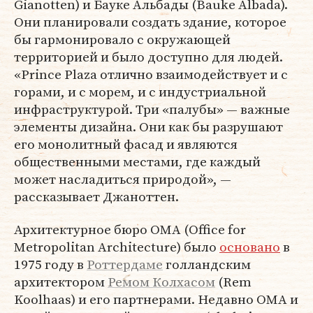
Gianotten) и Бауке Альбады (Bauke Albada).
Они планировали создать здание, которое
бы гармонировало с окружающей
территорией и было доступно для людей.
«Prince Plaza отлично взаимодействует и с
горами, и с морем, и с индустриальной
инфраструктурой. Три «палубы» — важные
элементы дизайна. Они как бы разрушают
его монолитный фасад и являются
общественными местами, где каждый
может насладиться природой», —
рассказывает Джаноттен.
Архитектурное бюро OMA (Office for
Metropolitan Architecture) было
основано
в
1975 году в
Роттердаме
голландским
архитектором
Ремом Колхасом
(Rem
Koolhaas) и его партнерами. Недавно OMA и