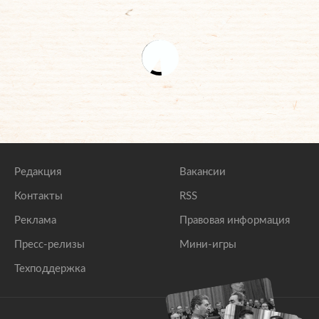
Редакция
Вакансии
Контакты
RSS
Реклама
Правовая информация
Пресс-релизы
Мини-игры
Техподдержка