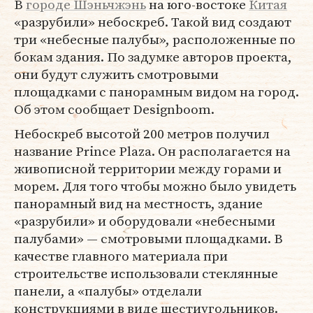
В
городе Шэньчжэнь
на юго-востоке
Китая
«разрубили» небоскреб. Такой вид создают
три «небесные палубы», расположенные по
бокам здания. По задумке авторов проекта,
они будут служить смотровыми
площадками с панорамным видом на город.
Об этом сообщает Designboom.
Небоскреб высотой 200 метров получил
название Prince Plaza. Он располагается на
живописной территории между горами и
морем. Для того чтобы можно было увидеть
панорамный вид на местность, здание
«разрубили» и оборудовали «небесными
палубами» — смотровыми площадками. В
качестве главного материала при
строительстве использовали стеклянные
панели, а «палубы» отделали
конструкциями в виде шестиугольников.