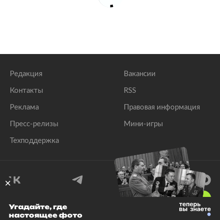
Редакция
Вакансии
Контакты
RSS
Реклама
Правовая информация
Пресс-релизы
Мини-игры
Техподдержка
18
+
Угадайте, где
настоящее фото
© 1999–2026 Все права защищены.