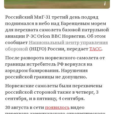
Российский МиГ-31 третий день подряд
поднимался в небо над Баренцевым морем
для перехвата самолета базовой патрульной
авиации Р-3С Orion ВВС Норвегии. Об этом
сообщает
Национальный центр управления
обороной
(НЦУО) России, передает
ТАСС
.
После разворота норвежского самолета от
границы истребитель РФ вернулся на
аэродром базирования. Нарушения
российской границы не допущено.
Норвежские самолеты были перехвачены
российской стороной также в четверг, 3
сентября, и в пятницу, 4 сентября.
30 августа в сети
появилось
видео
перехвата американского стратегического