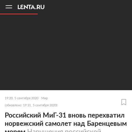
11
A
19:20, 5 сентября 2020
Мир
(обновлено: 19:31, 5 сентября 2020)
Российский МиГ-31 вновь перехватил
норвежский самолет над Баренцевым
морем
Нарушения российской