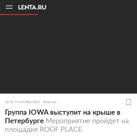
11
A
16:54, 9 сентября 2020
Культура
Группа IOWA выступит на крыше в
Петербурге
Мероприятие пройдет на
площадке ROOF PLACE