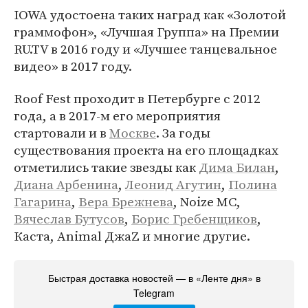
IOWA удостоена таких наград как «Золотой
граммофон», «Лучшая Группа» на Премии
RU.TV в 2016 году и «Лучшее танцевальное
видео» в 2017 году.
Roof Fest проходит в Петербурге с 2012
года, а в 2017-м его мероприятия
стартовали и в
Москве
. За годы
существования проекта на его площадках
отметились такие звезды как
Дима Билан
,
Диана Арбенина
,
Леонид Агутин
,
Полина
Гагарина
,
Вера Брежнева
, Noize MC,
Вячеслав Бутусов
,
Борис Гребенщиков
,
Каста, Animal ДжаZ и многие другие.
Быстрая доставка новостей — в «Ленте дня» в
Telegram