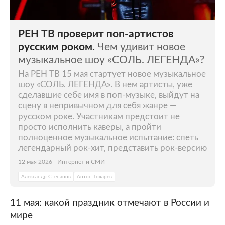
РЕН ТВ проверит поп-артистов
русским роком.
Чем удивит новое
музыкальное шоу «СОЛЬ. ЛЕГЕНДА»?
На РЕН ТВ 15 мая стартует новое музыкальное
шоу «СОЛЬ. ЛЕГЕНДА». В нем артисты, уже
сделавшие себе имя в поп-музыке, выйдут на
сцену в непривычном для себя жанре —
русском роке. Участникам предстоит не
просто исполнить каверы, а пройти
полноценное музыкальное испытание: спеть
легендарный рок-хит, представить рок-версию
12 мая 2026
Интернет и СМИ
Александр Степанов
Антон Токарев
11 мая: какой праздник отмечают в России и
мире