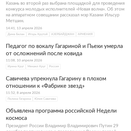
марте 2010 года свет увидел второй альбом
Казань во второй раз выбрана площадкой для проведения
— «О себе». В него вошла песня, записанная
конкурса молодых исполнителей «Новая волна». Об этом
совместно с Ириной Дубцовой «Кому,
на аппаратном совещании рассказал мэр Казани Ильсур
Метшин.
зачем?», сольные композиции «Любовь под
14:41, 13 апреля 2026
солнцем», «Где-то живет любовь» и другие.
Дима Билан
Игорь Крутой
АЗЕРБАЙДЖАН
АРМЕНИЯ
После выхода второго альбома контракт со
студией APC Records подошел к концу,
Педагог по вокалу Гагариной и Пьехи умерла
продлевать его Полина Гагарина
не стала
.
от осложнений после ковида
11:08, 10 апреля 2026
Весной следующего, 2011 года, на
Украине
Ирина Круг
Михаил Круг
Россия
стартовало шоу «Народная звезда — 4». В
нем Полина Гагарина и одесский
Савичева упрекнула Гагарину в плохом
исполнитель Михаил Димов стали
отношении к «Фабрике звезд»
серебряными призерами. Тогда же она
11:52, 8 апреля 2026
записала сингл «Осколки», стала
Полина Гагарина
Юлия Савичева
участницей шоу «Призрак оперы» на
Объявлена программа российской Недели
Первом канале
.
космоса
В августе 2011 года Полина Гагарина была
Президент России Владимир Владимирович Путин 29