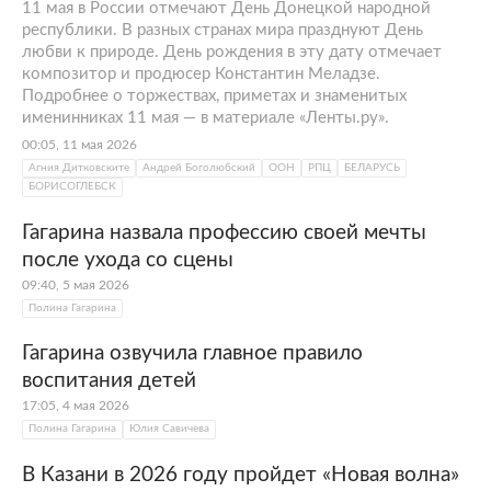
11 мая в России отмечают День Донецкой народной
республики. В разных странах мира празднуют День
любви к природе. День рождения в эту дату отмечает
композитор и продюсер Константин Меладзе.
Подробнее о торжествах, приметах и знаменитых
именинниках 11 мая — в материале «Ленты.ру».
00:05, 11 мая 2026
Агния Дитковските
Андрей Боголюбский
ООН
РПЦ
БЕЛАРУСЬ
БОРИСОГЛЕБСК
Гагарина назвала профессию своей мечты
после ухода со сцены
Полина Гагарина в 2007 году
Фото: Дарья Орлова / Globallookpress.com
09:40, 5 мая 2026
Полина Гагарина
Как Полина Гагарина стала популярной?
Гагарина озвучила главное правило
воспитания детей
В 2007 году певица записала композицию «Я
тебя не прощу никогда» на слова
17:05, 4 мая 2026
Полина Гагарина
Юлия Савичева
Константина Меладзе
. Тогда же вышел ее
первый альбом «Попроси у облаков». В
В Казани в 2026 году пройдет «Новая волна»