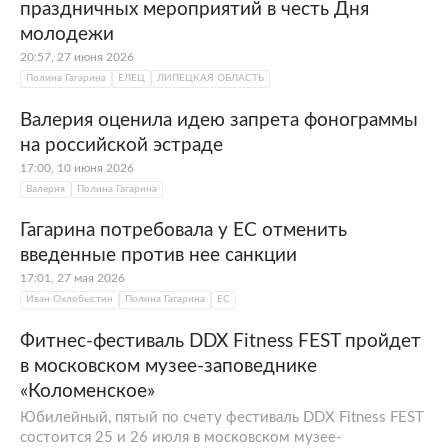
Гагариной, поэтому она с детства
праздничных мероприятий в честь Дня
определила для себя будущую карьеру.
молодежи
20:57, 27 июня 2026
Как началась музыкальная карьера
Полина Гагарина
ЕЛЕЦ
ЛИПЕЦКАЯ ОБЛАСТЬ
Полины Гагариной?
Валерия оценила идею запрета фонограммы
на российской эстраде
В 14 лет она окончила музыкальную школу и
17:00, 10 июня 2026
экстерном поступила в Государственное
Валерия
Полина Гагарина
училище эстрадно-джазового искусства.
Будучи студенткой второго курса, стала
Гагарина потребовала у ЕС отменить
участницей телепроекта
Максима Фадеева
введенные против нее санкции
«Фабрика звезд».
17:01, 27 мая 2026
Иван Охлобыстин
Полина Гагарина
ЕС
Там она подружилась со многими
знаменитостями, в том числе с Ириной
Фитнес-фестиваль DDX Fitness FEST пройдет
Дубцовой, с которой позже записала хит
в московском музее-заповеднике
«Кому, зачем?». На конкурсе Полина
«Коломенское»
Гагарина исполнила несколько песен
Юбилейный, пятый по счету фестиваль DDX Fitness FEST
Максима Фадеева и победила, но от
состоится 25 и 26 июля в московском музее-