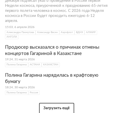
награждена «Золотым граммофоном» от
декабря подписал указ о проведении в России первой
«Русского радио Украина» за песню «Я тебя
Недели космоса, приуроченной к празднованию 65-летия
первого полета человека в космос. С 2026 года Неделя
не отпущу никогда».
космоса в России будет проходить ежегодно 6-12
В 2013 году она также удостоилась ряда
апреля.
наград: стала победительницей в
15:03, 6 апреля 2026
номинации «Прорыв года» по версии
Александра Пахмутова
Александр Васин
Аэрофлот
ВДНХ
АЛЖИР
АНГОЛА
телеканала МУЗ-ТВ, получила звание
«Fashion-певица» на премии Fashion People
Продюсер высказался о причинах отмены
Awards-2013.
концертов Гагариной в Казахстане
19:24, 31 марта 2026
Полина Гагарина
АСТАНА
КАЗАХСТАН
В 2012 году Полина Гагарина получила
Полина Гагарина нарядилась в крафтовую
«Золотой граммофон» за песню «Спектакль
бумагу
окончен», а в 2013-м — за песню
18:24, 30 марта 2026
Константина Меладзе «Нет»
Полина Гагарина
Россия
В 2015 году сразу четыре песни Гагариной
Загрузить ещё
стали саундтреками. Композиция «Любовь