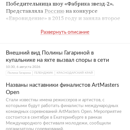
Победительница шоу «Фабрика звезд-2».
Представляла
Россию
на конкурсе
«Евровидение» в 2015 году и заняла второе
место.
Где родилась и училась Полина
Гагарина?
Внешний вид Полины Гагариной в
Полина Гагарина — настоящее имя певицы.
купальнике на яхте вызвал споры в сети
Она родилась в
Москве
27 марта 1987 года в
10:30, 6 августа 2026
Полина Гагарина
ГЕЛЕНДЖИК
КРАСНОДАРСКИЙ КРАЙ
семье
врача Сергея Гагарина и балерины
Екатерины Мучкаевой. Первые годы жизни
Названы наставники финалистов ArtMasters
Полина провела в
Греции
с матерью: в 1991
Open
году Мучкаева подписала контракт с
Стали известны имена режиссеров и артистов, с
продюсером балета «Алсос» в Афинах.
которыми будут работать финалисты международных
командных соревнований ArtMasters Open. Мероприятие
Первый класс Полина Гагарина окончила в
состоится в сентябре в Екатеринбурге в рамках
местной школе, где освоила греческий
Международного фестиваля молодежи, сообщили
язык. В 1993 году неожиданно от
организаторы соревнований.