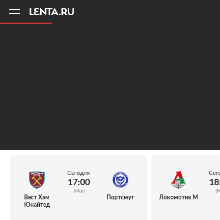
11
A
Сегодня
Сег
17:00
18
(Мск)
(М
Вест Хэм
Портсмут
Локомотив М
Юнайтед