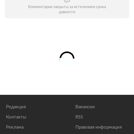
Комментарии закрыты за истечением срока
давности
Редакция
Вакансии
Контакты
RSS
Реклама
Правовая информация