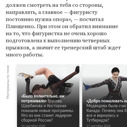
должен смотреть на тебя со стороны,
направлять, а главное — фигуристу
постоянно нужна опора», — посчитал
Плющенко. При этом он обратил внимание
на то, что фигуристка не очень хорошо
подготовлена к выполнению четверных
прыжков, а значит ее тренерский штаб ждет
много работы.
Материалы по теме
«Было волнительно, аж
потряхивало»
Трусова,
«Добро пожаловать н
Щербакова и Косторная
Медведева была счас
показали новые программы.
Канаде. Почему она 
Кто из них станет лидером
все и вернулась к
сборной России?
Тутберидзе?
14 сентября 2020
17 сентября 2020