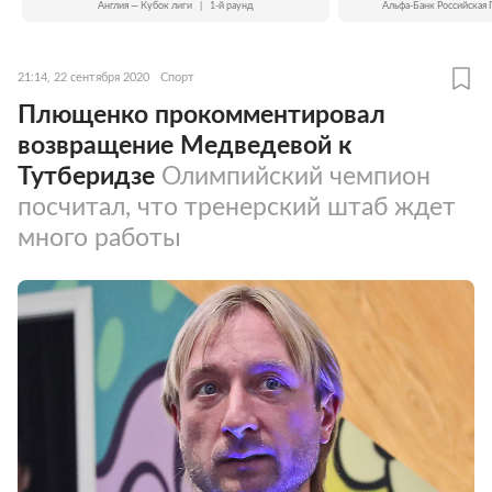
Англия — Кубок лиги
|
1-й раунд
Альфа-Банк Российская 
21:14, 22 сентября 2020
Спорт
Плющенко прокомментировал
возвращение Медведевой к
Тутберидзе
Олимпийский чемпион
посчитал, что тренерский штаб ждет
много работы