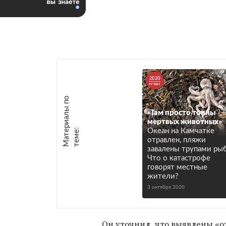
М
а
т
р
и
а
л
ы
п
о
т
е
м
е
«Там просто тонны
мертвых животных»
е
:
Океан на Камчатке
отравлен, пляжи
завалены трупами рыб
Что о катастрофе
говорят местные
жители?
3 октября 2020
Он уточнил, что выявлены «