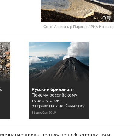
Фото: Александр Пирагис / РИА Новости
.
Русский бриллиант
Почему российскому
туристу стоит
отправиться на Камчатку
31 декабря 2019
отдельные превышения» по нефтепродуктам