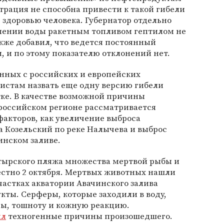
трация не способна привести к такой гибели
 здоровью человека. Губернатор отдельно
влении воды ракетным топливом гептилом не
кже добавил, что ведется постоянный
 и по этому показателю отклонений нет.
нных с российских и европейских
истам назвать еще одну версию гибели
ке. В качестве возможной причины
 российском регионе рассматривается
акторов, как увеличение выброса
а Козельский по реке Налычева и выброс
инском заливе.
ктырского пляжа множества мертвой рыбы и
естно 2 октября. Мертвых животных нашли
 участках акватории Авачинского залива
ты. Серферы, которые заходили в воду,
цы, тошноту и кожную реакцию.
ил
техногенные причины произошедшего.