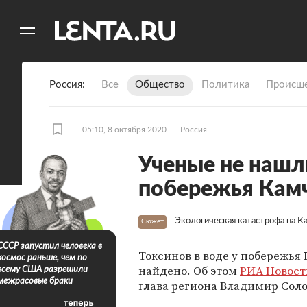
11
A
Россия
Все
Общество
Политика
Происше
05:10, 8 октября 2020
Россия
Ученые не нашли
побережья Кам
Экологическая катастрофа на К
Сюжет
СССР запустил человека в
Токсинов в воде у побережья
космос раньше, чем по
найдено. Об этом
РИА Новост
всему США разрешили
межрасовые браки
глава региона
Владимир Сол