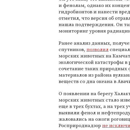
и фенолам, однако их концен
гидробионтов и нанести вред
отметил, что версия об отра
нашла подтверждения. Он та
мониторинг уровня радиации,
Ранее анализ данных, получе
спутников,
позволил
специал
морских животных на Камчат
экологической катастрофы в
сочетание таких природных ф
материалов из района вулкан
веществ со дна океана в Авач
О появлении на берегу Хала
морских животных стало изв
еще в трех бухтах, а на трех
выявили фенол и нефтепродук
жаловались на ожоги рогови
Росприроднадзор
не исключ