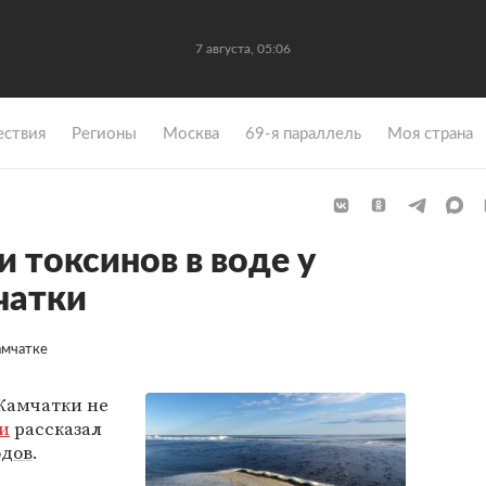
7 августа, 05:06
ствия
Регионы
Москва
69-я параллель
Моя страна
 токсинов в воде у
чатки
амчатке
 Камчатки не
и
рассказал
одов
.