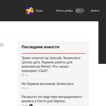
Игры
Лента добра
Войти
Последние новости
Трамп ответил на просьбу Зеленского
срочно дать Украине ракеты для
комплексов Patriot. Что сказал
президент США?
03:42
На Украине высмеяли Зеленского
05:03
Раскрыты последствия миграционного
кризиса в Сеуте для Европы
05:00