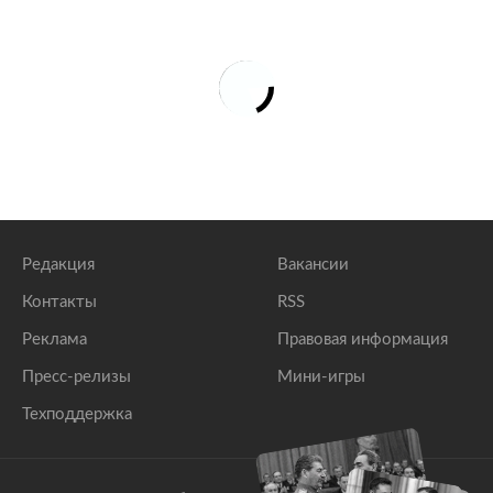
Редакция
Вакансии
Контакты
RSS
Реклама
Правовая информация
Пресс-релизы
Мини-игры
Техподдержка