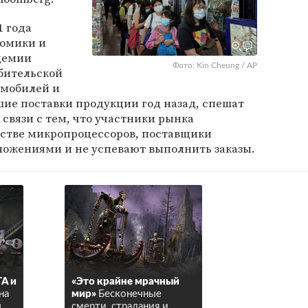
1 года
номики и
демии
Фото: Kin Cheung / AP
бительской
омобилей и
шие поставки продукции год назад, спешат
 связи с тем, что участники рынка
стве микропроцессоров, поставщики
ложениями и не успевают выполнить заказы.
TA и
«Это крайне мрачный
на
мир»
Бесконечные
ы
смерти, страдания и