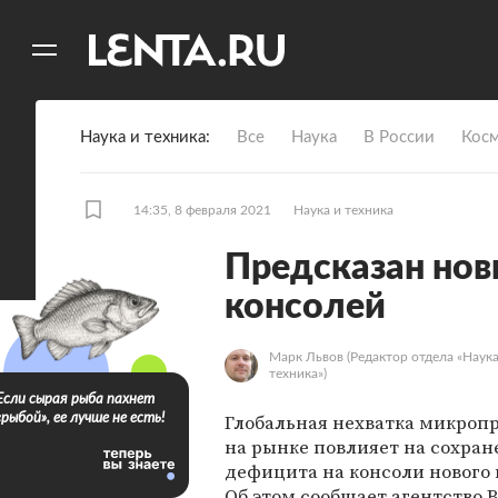
11
A
Наука и техника
Все
Наука
В России
Кос
14:35, 8 февраля 2021
Наука и техника
Предсказан нов
консолей
Марк Львов
(Редактор отдела «Наука
техника»)
Если сырая рыба пахнет
Глобальная нехватка микроп
«рыбой», ее лучше не есть!
на рынке повлияет на сохран
дефицита на консоли нового 
Об этом сообщает агентство B