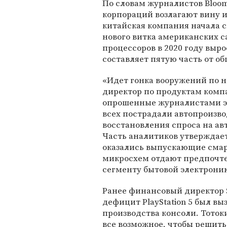
По словам журналистов Bloo
корпораций возлагают вину и
китайская компания начала с
нового витка американских 
процессоров в 2020 году выро
составляет пятую часть от об
«Идет гонка вооружений по н
директор по продуктам компан
опрошенные журналистами эк
всех пострадали автопроизво
восстановления спроса на ав
Часть аналитиков утверждае
оказались выпускающие смар
микросхем отдают предпочт
сегменту бытовой электрони
Ранее финансовый директор So
дефицит PlayStation 5 был в
производства консоли. Тоток
все возможное, чтобы решить