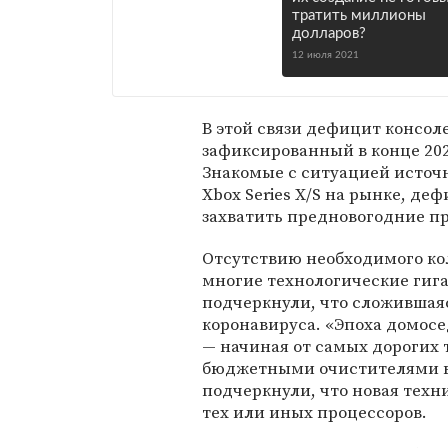
тратить миллионы
долларов?
12 июля 2021
В этой связи дефицит консоле
зафиксированный в конце 202
Знакомые с ситуацией источн
Xbox Series X/S на рынке, де
захватить предновогодние п
Отсутствию необходимого ко
многие технологические гиг
подчеркнули, что сложившаяс
коронавируса. «Эпоха домос
— начиная от самых дорогих 
бюджетными очистителями во
подчеркнули, что новая техн
тех или иных процессоров.