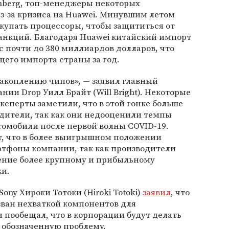
mberg, топ-менеджеры некоторых
з-за кризиса на Huawei. Минувшим летом
купать процессоры, чтобы защититься от
санкций. Благодаря Huawei китайский импорт
с почти до 380 миллиардов долларов, что
щего импорта страны за год.
акоплению чипов», — заявил главный
ии Drop Уилл Брайт (Will Bright). Некоторые
сперты заметили, что в этой гонке больше
дители, так как они недооценили темпы
томобили после первой волны COVID-19.
т, что в более выигрышном положении
тфоны компании, так как производители
ение более крупному и прибыльному
ки.
ny Хироки Тотоки (Hiroki Totoki)
заявил
, что
ызван нехваткой компонентов для
и пообещал, что в корпорации будут делать
 обозначенную проблему.