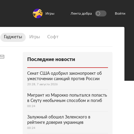
Игры
Лента добра
Войти
Гаджеты
Игры
Софт
Последние новости
Сенат США одобрил законопроект об
ужесточении санкций против России
20:28, 7 августа 2026
Мигрант из Марокко попытался попасть
в Сеуту необычным способом и погиб
00:24
Залужный обошел Зеленского в
рейтинге доверия украинцев
00:24