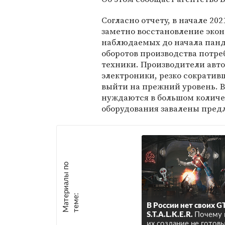
Согласно отчету, в начале 202
заметно восстановление эко
наблюдаемых до начала пан
оборотов производства потре
техники. Производители авт
электроники, резко сократив
выйти на прежний уровень. В
нуждаются в большом количе
оборудования завалены пред
М
а
т
р
и
а
л
ы
п
о
т
е
м
е
е
:
В России нет своих G
S.T.A.L.K.E.R.
Почему 
их создание не готов