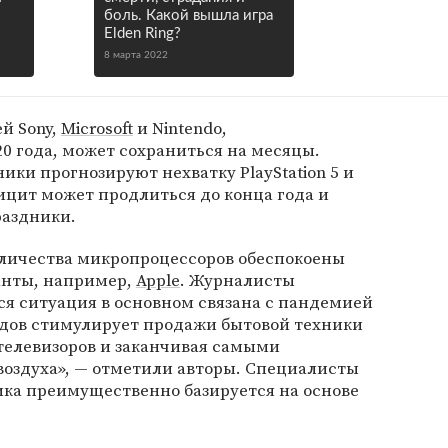
боль. Какой вышла игра
Elden Ring?
8 марта 2022
й Sony,
Microsoft
и Nintendo,
0 года, может сохраниться на месяцы.
ики прогнозируют нехватку PlayStation 5 и
фицит может продлиться до конца года и
раздники.
личества микропроцессоров обеспокоены
анты, например,
Apple
. Журналисты
я ситуация в основном связана с пандемией
едов стимулирует продажи бытовой техники
телевизоров и заканчивая самыми
здуха», — отметили авторы. Специалисты
ика преимущественно базируется на основе