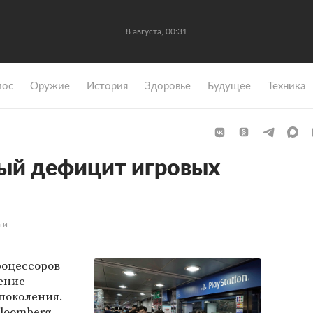
8 августа, 00:31
мос
Оружие
История
Здоровье
Будущее
Техника
ый дефицит игровых
 и
роцессоров
ение
поколения.
loomberg.