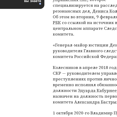
специализируется на рассле
резонансных дел,
Дениса Ко
Об этом во вторник, 9 феврал
РБК
со ссылкой на источник 
центральном аппарате Следс
комитета.
«Генерал-майор юстиции Ден
руководителя Главного след
комитета Российской Федерац
Колесников в апреле 2018 го
СКР — руководителем управл
преступлениях против лично
временно исполнял обязаннос
должности
Эдуарда Кабурнее
назначен на должность перво
комитета
Александра Бастры
1 октября 2020-го Владимир 