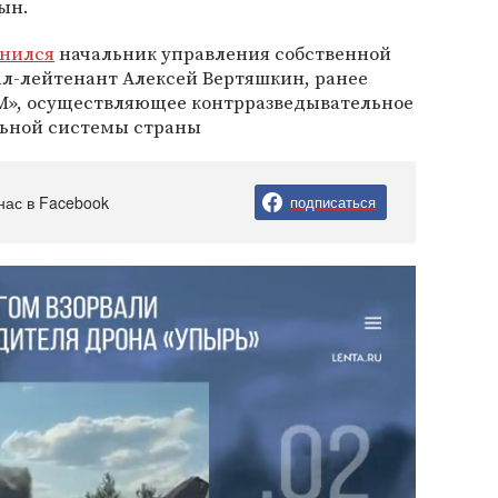
ын.
нился
начальник управления собственной
ал-лейтенант Алексей Вертяшкин, ранее
М», осуществляющее контрразведывательное
льной системы страны
нас в Facebook
подписаться