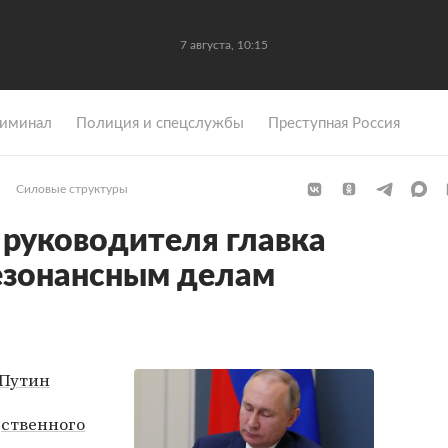
7 августа, 10:15
иминал
Полиция и спецслужбы
Преступная Россия
Силовые структуры
 руководителя главка
езонансным делам
Путин
ственного