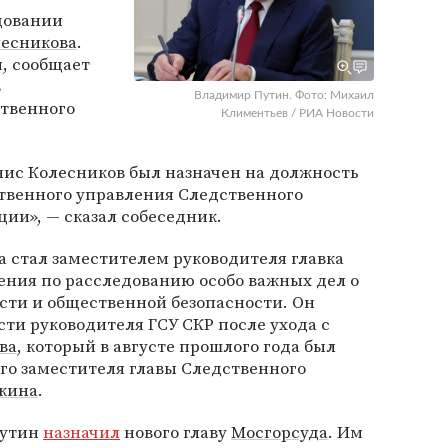
довании
лесникова
.
я, сообщает
в
Владимир Путин. Фото: Михаил
твенного
Климентьев / РИА Новости
ис Колесников был назначен на должность
ственного управления Следственного
ии», — сказал собеседник.
да стал заместителем руководителя главка
ения по расследованию особо важных дел о
сти и общественной безопасности. Он
ти руководителя ГСУ СКР после ухода с
ва
, который в августе прошлого года был
го заместителя главы Следственного
кина
.
Путин
назначил
нового главу
Мосгорсуда
. Им