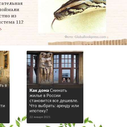
сательная
 поймали
стно из
истема 112
»
.
Фото: Globallookpress.com
ть в
Как дома
Снимать
жилье в России
становится все дешевле.
сти
Что выбрать: аренду или
ипотеку?
22 января 2021