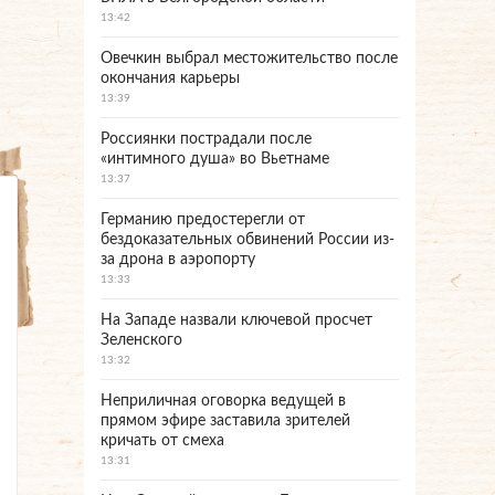
13:42
Овечкин выбрал местожительство после
окончания карьеры
13:39
Россиянки пострадали после
«интимного душа» во Вьетнаме
13:37
Германию предостерегли от
бездоказательных обвинений России из-
за дрона в аэропорту
13:33
На Западе назвали ключевой просчет
Зеленского
13:32
Неприличная оговорка ведущей в
прямом эфире заставила зрителей
кричать от смеха
13:31