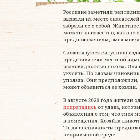
Россияне заметили рептилию 
вызвали на место спасателе
забрали ее с собой. Животно
момент неизвестно, как оно о
предположениям, змея могла 
Сложившуюся ситуацию изда
представители местной админ
разновидностью полоза. Она 
укусить. По словам чиновник
уползла. Они предположили, 
может объявиться ее хозяин.
В августе 2020 года жители 
попрятались
от удава, котор
объявления о том, что змея 
в помещения. Хозяйка животно
Тогда специалисты предполо
непривычной среде.