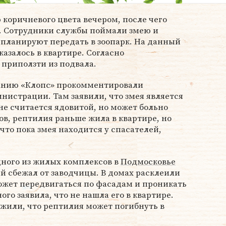
коричневого цвета вечером, после чего
й. Сотрудники службы поймали змею и
е планируют передать в зоопарк. На данный
казалось в квартире. Согласно
приползти из подвала.
нию «Клопс» прокомментировали
истрации. Там заявили, что змея является
не считается ядовитой, но может больно
ов, рептилия раньше жила в квартире, но
что пока змея находится у спасателей,
одного из жилых комплексов в
Подмосковье
ый сбежал от заводчицы. В домах расклеили
может передвигаться по фасадам и проникать
го заявила, что не нашла его в квартире.
жили, что рептилия может погибнуть в