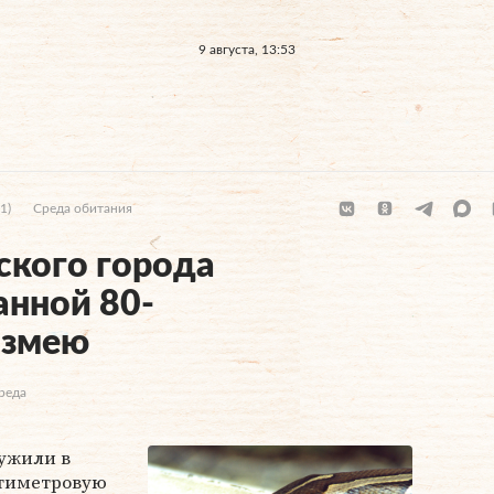
9 августа, 13:53
1)
Среда обитания
ского города
анной 80-
 змею
реда
ужили в
нтиметровую