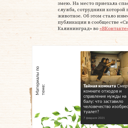
змею. На место приехала спа
служба, сотрудники которой
животное. Об этом стало изве
публикации в сообществе «С
Калининград» во
«ВКонтакте
М
а
т
р
и
а
л
ы
п
о
т
е
м
е
е
:
Тайная комната
Смер
комнате отходов и
справление нужды на
балу: что заставило
человечество изобре
туалет?
7 февраля 2021