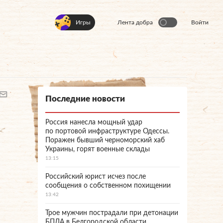
Игры
Лента добра
Войти
Последние новости
Россия нанесла мощный удар
по портовой инфраструктуре Одессы.
Поражен бывший черноморский хаб
Украины, горят военные склады
13:15
Российский юрист исчез после
сообщения о собственном похищении
13:42
Трое мужчин пострадали при детонации
БПЛА в Белгородской области