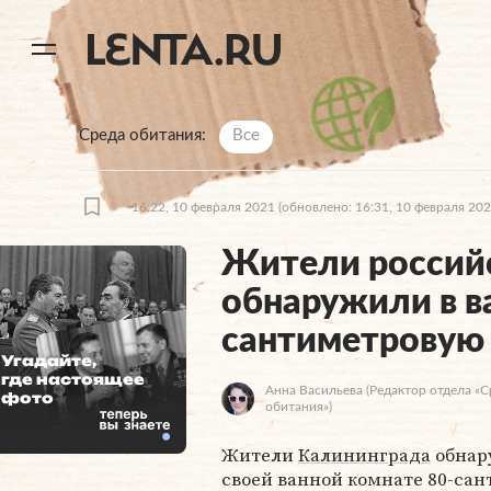
11
A
Среда обитания
Все
16:22, 10 февраля 2021
(обновлено: 16:31, 10 февраля 202
Жители россий
обнаружили в в
сантиметровую
Угадайте,
где настоящее
Анна Васильева
(Редактор отдела «С
фото
обитания»)
Жители
Калининграда
обнар
своей ванной комнате 80-са