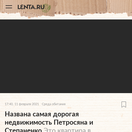
11
A
17:40, 11 февраля 2021
Среда обитания
Названа самая дорогая
недвижимость Петросяна и
Степаненко
Это квартира в