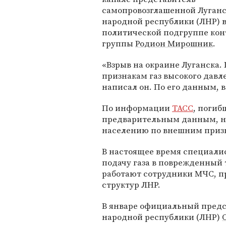
самопровозглашенной Луган
народной республики (ЛНР) 
политической подгруппе кон
группы
Родион Мирошник
.
«Взрыв на окраине Луганска.
признакам газ высокого давл
написал он. По его данным, 
По информации
ТАСС
, погиб
предварительным данным, н
населению по внешним призн
В настоящее время специали
подачу газа в поврежденный
работают сотрудники МЧС, 
структур ЛНР.
В январе официальный предс
народной республики (ЛНР)