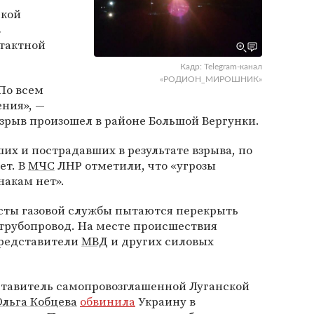
ской
в
тактной
Кадр: Telegram-канал
«РОДИОН_МИРОШНИК»
 По всем
ения», —
взрыв произошел в районе Большой Вергунки.
ших и пострадавших в результате взрыва, по
ет. В
МЧС
ЛНР отметили, что «угрозы
акам нет».
сты газовой службы пытаются перекрыть
 трубопровод. На месте происшествия
представители
МВД
и других силовых
тавитель самопровозглашенной Луганской
Ольга Кобцева
обвинила
Украину в