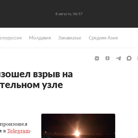
8 августа, 06:57
елоруссия
Молдавия
Закавказье
Средняя Азия
изошел взрыв на
тельном узле
 произошел
л в
Telegram
-