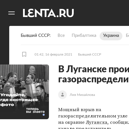
11
A
Бывший СССР
Все
Прибалтика
Украина
Б
01:42, 16 февраля 2021
Бывший СССР
В Луганске про
газораспредели
Угадайте,
Лия Михайлова
где настоящее
фото
Мощный взрыв на
газораспределительном узле
на окраине
Луганска
, сообщи
канале представитель