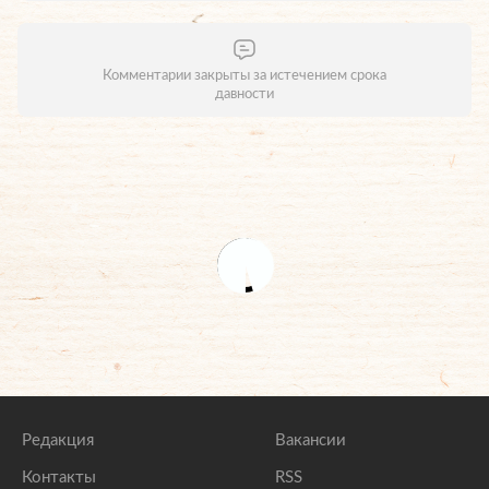
Комментарии закрыты за истечением срока
давности
Редакция
Вакансии
Контакты
RSS