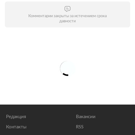
Комментарии закрыты за истечением срока
давности
Редакция
Вакансии
Контакты
RSS