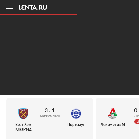
11
A
3 : 1
0 
Матч завершён
2-й 
Li
Вест Хэм
Портсмут
Локомотив М
Юнайтед