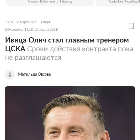
Англия — Кубок лиги
|
1-й раунд
Альфа-Банк Российская 
13:07, 23 марта 2021
Спорт
(обновлено: 13:18, 23 марта 2021)
Ивица Олич стал главным тренером
ЦСКА
Сроки действия контракта пока
не разглашаются
Матильда Овсова