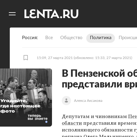
11
A
Россия
Все
Общество
Политика
Происше
15:09, 27 марта 2021
(обновлено: 15:33, 27 марта 2021)
В Пензенской о
представили вр
Угадайте,
Алекса Аксакова
где настоящее
фото
Депутатам и чиновникам
Пе
области
представили времен
исполняющего обязанности г
региона
Олега Мельниченко
.