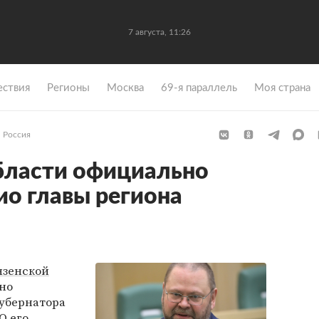
7 августа, 11:26
ствия
Регионы
Москва
69-я параллель
Моя страна
Россия
бласти официально
ио главы региона
нзенской
но
убернатора
 О его