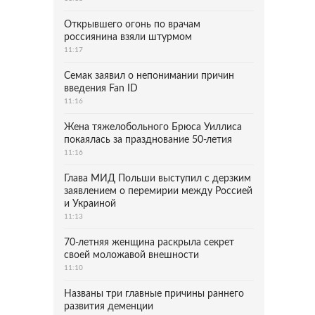
Открывшего огонь по врачам
россиянина взяли штурмом
11:17
Семак заявил о непонимании причин
введения Fan ID
11:16
Жена тяжелобольного Брюса Уиллиса
покаялась за празднование 50-летия
11:16
Глава МИД Польши выступил с дерзким
заявлением о перемирии между Россией
и Украиной
11:13
70-летняя женщина раскрыла секрет
своей моложавой внешности
11:10
Названы три главные причины раннего
развития деменции