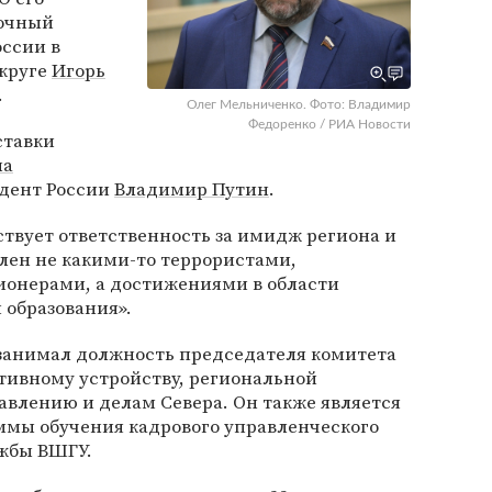
очный
оссии в
круге
Игорь
.
Олег Мельниченко. Фото: Владимир
Федоренко / РИА Новости
ставки
на
идент России
Владимир Путин
.
ствует ответственность за имидж региона и
влен не какими-то террористами,
онерами, а достижениями в области
 образования».
занимал должность председателя комитета
тивному устройству, региональной
авлению и делам Севера. Он также является
ммы обучения кадрового управленческого
ужбы ВШГУ.