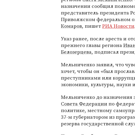
назначении сообщил полном
представитель президента Р
Приволжском федеральном о
Комаров
, пишет
РИА Новости
Указ ранее, после ареста и от
прежнего главы региона
Ива
Белозерцева
, подписал през
Мельниченко заявил, что чув
хочет, чтобы он «был просла
преступниками или коррупци
экономики, культуры, науки и
Мельниченко до назначения 
Совета Федерации
по федера
политике, местному самоупр
37-м губернатором из програ
резерва государственной сл