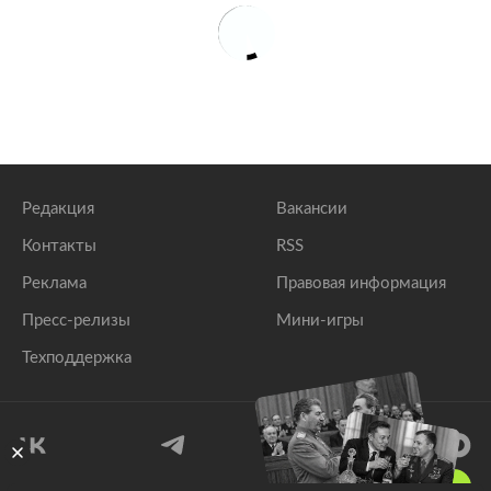
Редакция
Вакансии
Контакты
RSS
Реклама
Правовая информация
Пресс-релизы
Мини-игры
Техподдержка