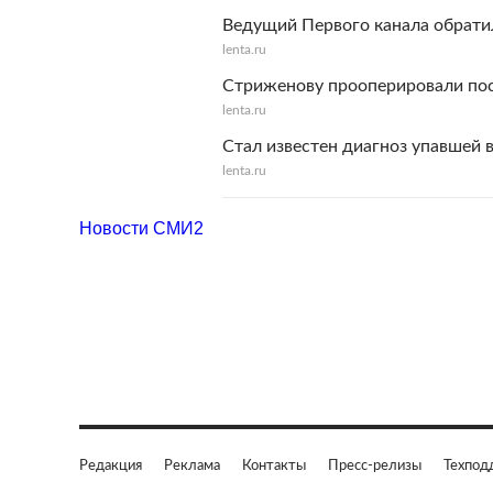
Ведущий Первого канала обратил
lenta.ru
Стриженову прооперировали пос
lenta.ru
Стал известен диагноз упавшей 
lenta.ru
Новости СМИ2
Редакция
Реклама
Контакты
Пресс-релизы
Техпод