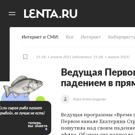
11
A
Интернет и СМИ
Все
Интернет
Киберпрест
21:18, 1 апреля 2021
(обновлено: 21:28, 1 апреля 2021)
Ведущая Первог
падением в пря
Кира Александрова
Если сырая рыба пахнет
Ведущая программы «Время 
«рыбой», ее лучше не есть!
Первом канале
Екатерина Ст
пошутила над своим падени
эфире. Об этом она написала 