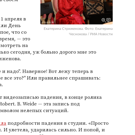
1 апреля в
или День
Екатерина Стриженова. Фото: Екатерина
пое, что со
Чеснокова / РИА Новости
время, — это
смотреть на
ько сегодня, уж больно дорого мне это
иженова.
 и надо". Наверное! Вот лежу теперь в
не все это?" Или правильнее спрашивать:
а.
т видеозаписью падения, в конце ролика
obert. B. Weide — эта запись под
имволом нелепых ситуаций.
ыла
подробности падения в студии. «Просто
. И улетела, ударилась сильно. И попой, и