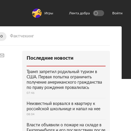
Игры
Лента добра
Войти
ио
Фактчекинг
Последние новости
Трамп запретил родильный туризм в
США. Первая попытка ограничить
получение американского гражданства
по праву рождения провалилась
07:46
Неизвестный ворвался в квартиру к
российской школьнице и напал на нее
08:04
Власти объявили о пожаре на складе в
Екатеринбурге и его последствиях после