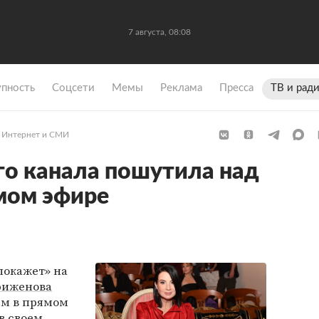
7 августа, 08:08
упность
Coцсети
Мемы
Реклама
Пресса
ТВ и рад
Интернет и СМИ
о канала пошутила над
мом эфире
покажет» на
риженова
ем в прямом
в своем