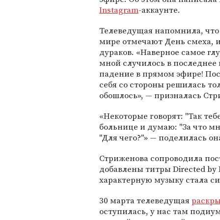
Instagram
-аккаунте.
Телеведущая напомнила, что 
мире отмечают День смеха, 
дураков. «Наверное самое глу
мной случилось в последнее 
падение в прямом эфире! По
себя со стороны решилась тол
обошлось», — призналась Стр
«Некоторые говорят: "Так тебе
больнице и думаю: "За что м
"Для чего?"» — поделилась он
Стриженова сопроводила пос
добавлены титры Directed by R
характерную музыку стала с
30 марта телеведущая
раскр
оступилась, у нас там подиум