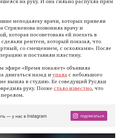
ишелся на руку. И она сильно распухла прям
вшие неподалеку врачи, которых привели
м Стриженова позвонила врачу и
ой
, которая посоветовала ей поехать в
 сделали рентген, который показал, что
ртный, со смещением, с осколками». После
операцию и поставили пластину.
ом эфире «Время покажет» объявила
ла двигаться назад и
упала
с небольшого
 не вышла в студию. Ее соведущий
Руслан
овредила руку. Позже
стало известно
, что
 перелом.
еть — у нас в Instagram
подписаться