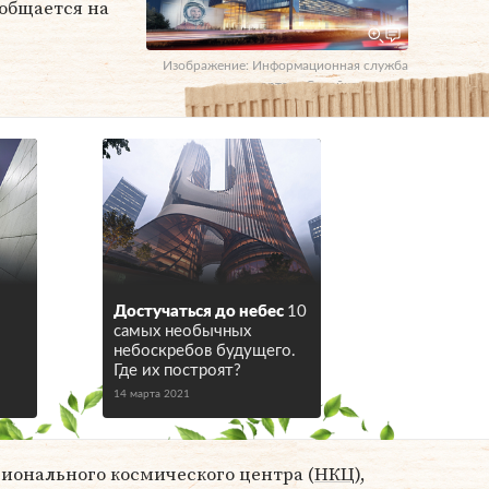
общается на
Изображение: Информационная служба
портала Стройкомплекса
Достучаться до небес
10
самых необычных
небоскребов будущего.
Где их построят?
14 марта 2021
ионального космического центра (
НКЦ
),