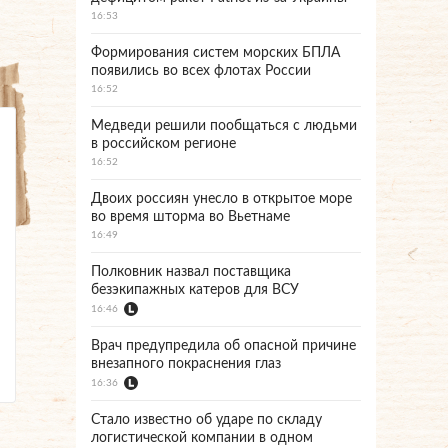
16:53
Формирования систем морских БПЛА
появились во всех флотах России
16:52
Медведи решили пообщаться с людьми
в российском регионе
16:52
Двоих россиян унесло в открытое море
во время шторма во Вьетнаме
16:49
Полковник назвал поставщика
безэкипажных катеров для ВСУ
16:46
Врач предупредила об опасной причине
внезапного покраснения глаз
16:36
Стало известно об ударе по складу
логистической компании в одном