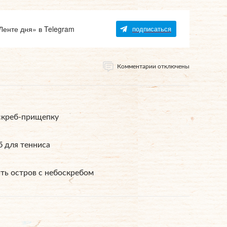
Ленте дня» в Telegram
подписаться
Комментарии отключены
скреб-прищепку
 для тенниса
ть остров с небоскребом