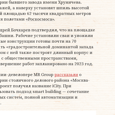
ории бывшего завода имени Хруничева.
тажей, а наверху установят шпиль высотой
й площадью 62 тысячи квадратных метров
ия полетами
«Роскосмоса»
.
дрей Бочкарев
подтвердил, что на площадке
башни. Рабочие установили сваи и уложили
ые конструкции готовы почти на 70
ать «градостроительной доминантой запада
дом с ней также построят длинный корпус и
 с общественными пространствами,
вершение работ запланировано на 2023 год.
ании-девелопере MR Group
рассказали
о
рии столичного делового района «Москва-
оект получил название iCity. При
зовать подход smart building — сочетание
х систем, полной автоматизации и
.