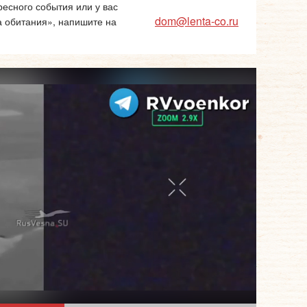
есного события или у вас
dom@lenta-co.ru
а обитания», напишите на