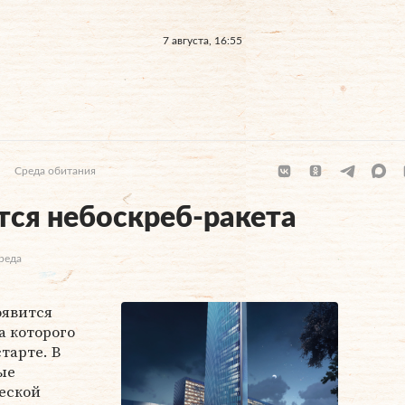
7 августа, 16:55
Среда обитания
тся небоскреб-ракета
реда
оявится
а которого
тарте. В
ые
еской