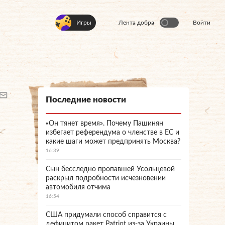
Игры
Лента добра
Войти
Последние новости
«Он тянет время». Почему Пашинян
избегает референдума о членстве в ЕС и
какие шаги может предпринять Москва?
16:39
Сын бесследно пропавшей Усольцевой
раскрыл подробности исчезновении
автомобиля отчима
16:54
США придумали способ справится с
дефицитом ракет Patriot из-за Украины