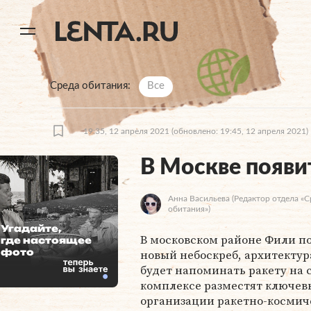
11
A
Среда обитания
Все
19:35, 12 апреля 2021
(обновлено: 19:45, 12 апреля 2021)
В Москве появи
Анна Васильева
(Редактор отдела «С
обитания»)
Угадайте,
В московском районе Фили п
где настоящее
фото
новый небоскреб, архитектур
будет напоминать ракету на с
комплексе разместят ключев
организации ракетно-космич