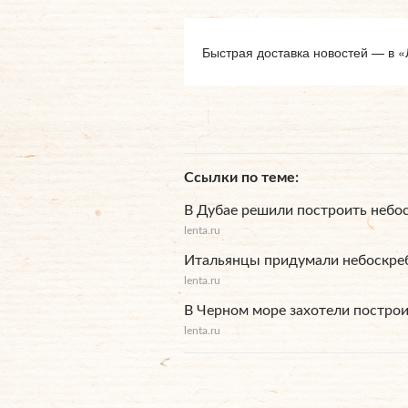
Быстрая доставка новостей — в «
Ссылки по теме
В Дубае решили построить небо
lenta.ru
Итальянцы придумали небоскреб
lenta.ru
В Черном море захотели построи
lenta.ru