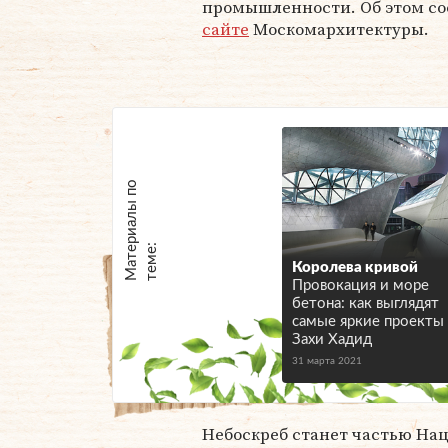
промышленности. Об этом со
сайте
Москомархитектуры.
М
а
т
р
и
а
л
ы
п
о
т
е
м
е
е
:
Королева кривой
Провокация и море
бетона: как выглядят
самые яркие проекты
Захи Хадид
31 марта 2021
Небоскреб станет частью Нац