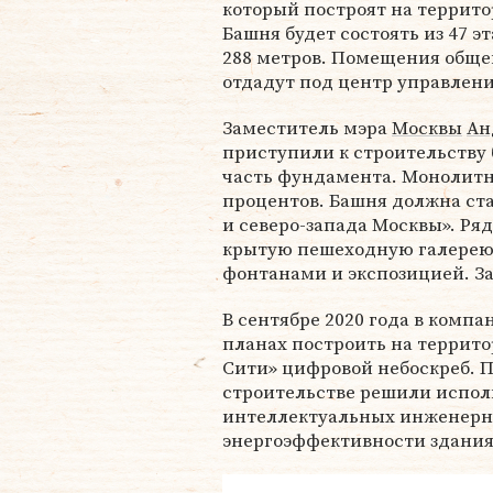
который построят на террит
Башня будет состоять из 47 э
288 метров. Помещения обще
отдадут под центр управлен
Заместитель мэра
Москвы
Ан
приступили к строительству 
часть фундамента. Монолитн
процентов. Башня должна ст
и северо-запада Москвы». Ря
крытую пешеходную галерею
фонтанами и экспозицией. За
В сентябре 2020 года в комп
планах построить на террито
Сити» цифровой небоскреб. Пр
строительстве решили исполь
интеллектуальных инженерны
энергоэффективности здания