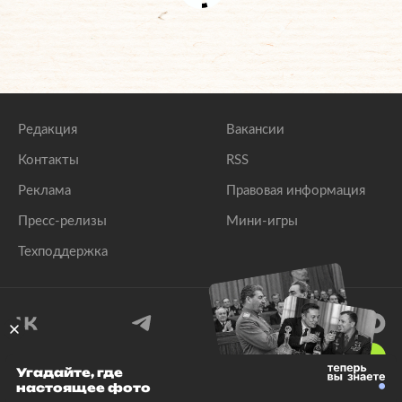
Редакция
Вакансии
Контакты
RSS
Реклама
Правовая информация
Пресс-релизы
Мини-игры
Техподдержка
18
+
Угадайте, где
настоящее фото
© 1999–2026 Все права защищены.
ООО «Лента.Ру»