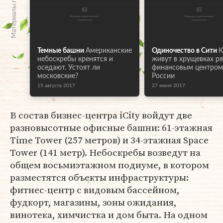
Материалы по теме
Темные башни
Американские
Одиночество в Сити
К
небоскребы кренятся и
живут в хрущевках р
оседают. Устоят ли
финансовым центром
московские?
России
15 августа 2017
27 июня 2017
В состав бизнес-центра iCity войдут две
разновысотные офисные башни: 61-этажная
Time Tower (257 метров) и 34-этажная Space
Tower (141 метр). Небоскребы возведут на
общем восьмиэтажном подиуме, в котором
разместятся объекты инфраструктуры:
фитнес-центр с видовым бассейном,
фудкорт, магазины, зоны ожидания,
винотека, химчистка и дом быта. На одном