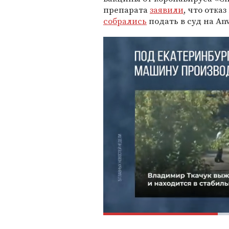
препарата
заявили
, что отка
собрались
подать в суд на An