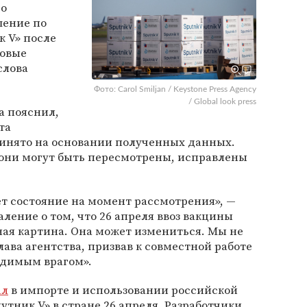
 о
шение по
 V» после
новые
слова
Фото: Carol Smiljan / Keystone Press Agency
/ Global look press
а пояснил,
та
инято на основании полученных данных.
 они могут быть пересмотрены, исправлены
т состояние на момент рассмотрения», —
ление о том, что 26 апреля ввоз вакцины
ная картина. Она может измениться. Мы не
лава агентства, призвав к совместной работе
идимым врагом».
ал
в импорте и использовании российской
утник V» в стране 26 апреля. Разработчики