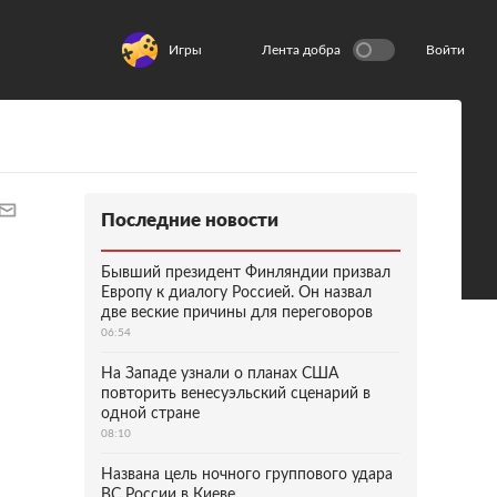
Игры
Лента добра
Войти
Последние новости
Бывший президент Финляндии призвал
Европу к диалогу Россией. Он назвал
две веские причины для переговоров
06:54
На Западе узнали о планах США
повторить венесуэльский сценарий в
одной стране
08:10
Названа цель ночного группового удара
ВС России в Киеве