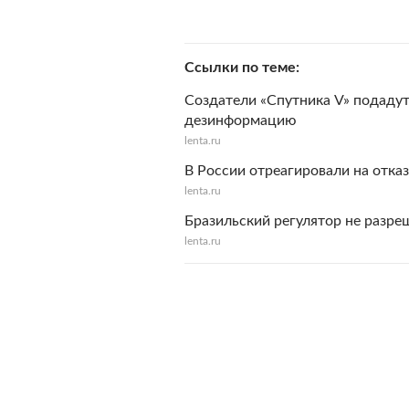
Ссылки по теме
Создатели «Спутника V» подадут 
дезинформацию
lenta.ru
В России отреагировали на отказ
lenta.ru
Бразильский регулятор не разре
lenta.ru