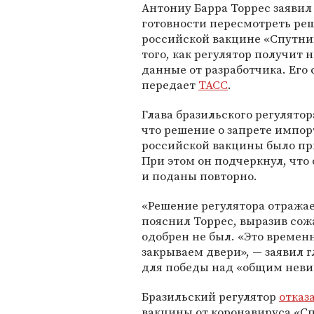
Антониу Барра Торрес заявил
готовности пересмотреть ре
российской вакцине «Спутник
того, как регулятор получит 
данные от разработчика. Его 
передает
ТАСС
.
Глава бразильского регулятор
что решение о запрете импор
российской вакцины было пр
При этом он подчеркнул, что
и поданы повторно.
«Решение регулятора отражае
пояснил Торрес, выразив сожа
одобрен не был. «Это времен
закрываем двери», — заявил г
для победы над «общим нев
Бразильский регулятор
отказ
вакцины от коронавируса «Сп