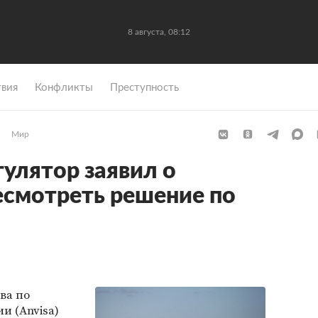
8 августа, 08:12
вия
Конфликты
Преступность
Мир
гулятор заявил о
есмотреть решение по
ва по
и (Anvisa)