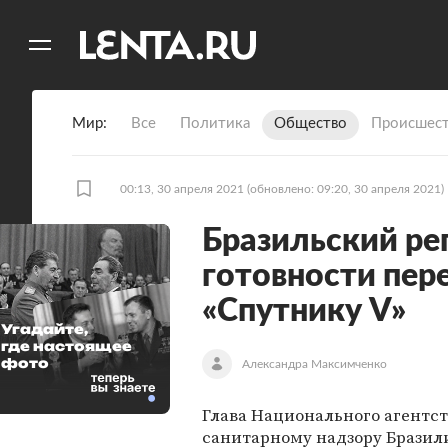
11
A
Мир
Все
Политика
Общество
Происшест
00:13, 30 апреля 2021
(обновлено: 09:20, 30 апреля 2021)
Бразильский ре
готовности пер
«Спутнику V»
Угадайте,
где настоящее
фото
Александра Максимченко
Глава Национального агентст
санитарному надзору Бразили