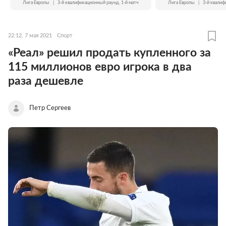
Лига Европы
|
3-й квалификационный раунд. 1-й матч
Лига Европы
|
3-й квалиф
22:12, 7 мая 2021
Спорт
«Реал» решил продать купленного за
115 миллионов евро игрока в два
раза дешевле
Петр Сергеев