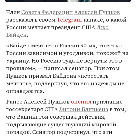
Член
Совета Федерации
Алексей Пушков
рассказал в своем
Telegram
-канале, о какой
России мечтает президент США
Джо
Байден
.
«Байден мечтает о России 90-ых, то есть о
России зависимой и угодливой, похожей на
Украину. Но Россию туда не вернуть: это в
прошлом», — написал сенатор. При этом
Пушков призвал Байдена «перестать
мечтать», подчеркнув, что его надежды не
оправдаются.
Ранее Алексей Пушков
оценил
признание
госсекретаря США
Энтони Блинкена
в том,
что Вашингтон совершал действия,
подрывающие существующий мировой
порядок. Сенатор подчеркнул, что эти