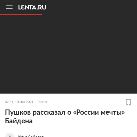
11
A
02:31, 10 мая 2021
Россия
Пушков рассказал о «России мечты»
Байдена