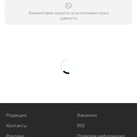
Комментарии закрыты за истечением срока
давности
Редакция
Вакансии
Контакты
RSS
Реклама
Правовая информация