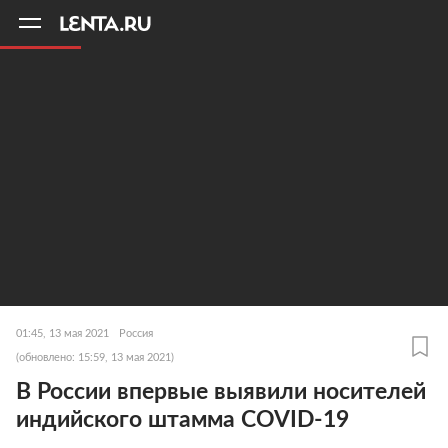
11
A
01:45, 13 мая 2021
Россия
(обновлено: 15:59, 13 мая 2021)
В России впервые выявили носителей
индийского штамма COVID-19