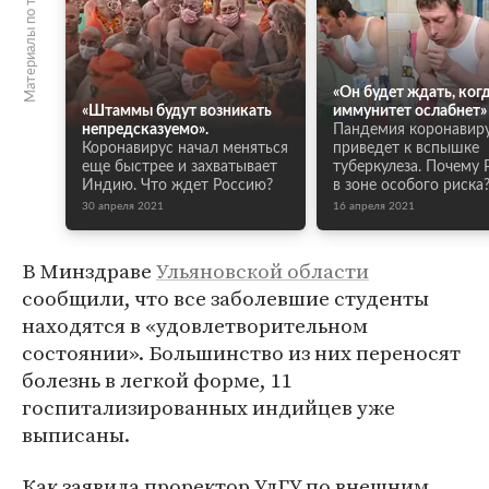
Материалы по теме
«Он будет ждать, ког
«Штаммы будут возникать
иммунитет ослабнет»
непредсказуемо».
Пандемия коронавир
Коронавирус начал меняться
приведет к вспышке
еще быстрее и захватывает
туберкулеза. Почему 
Индию. Что ждет Россию?
в зоне особого риска
30 апреля 2021
16 апреля 2021
В Минздраве
Ульяновской области
сообщили, что все заболевшие студенты
находятся в «удовлетворительном
состоянии». Большинство из них переносят
болезнь в легкой форме, 11
госпитализированных индийцев уже
выписаны.
Как заявила проректор УлГУ по внешним