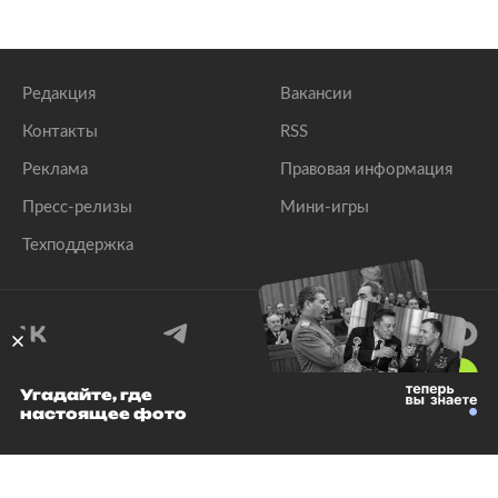
Редакция
Вакансии
Контакты
RSS
Реклама
Правовая информация
Пресс-релизы
Мини-игры
Техподдержка
18
+
Угадайте, где
настоящее фото
© 1999–2026 Все права защищены.
ООО «Лента.Ру»
Лента добра