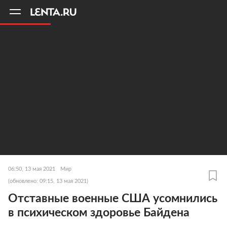
11
A
06:50, 13 мая 2021
Мир
(обновлено: 09:15, 13 мая 2021)
Отставные военные США усомнились
в психическом здоровье Байдена