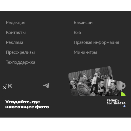
Редакция
Вакансии
Контакты
RSS
Реклама
Правовая информация
Пресс-релизы
Мини-игры
Техподдержка
18
+
Угадайте, где
настоящее фото
© 1999–2026 Все права защищены.
ООО «Лента.Ру»
Лента добра
деактивирована. Добро