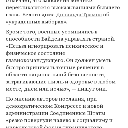
отмечает, что заявления военных
перекликаются с высказываниями бывшего
главы Белого дома
Дональда Трампа
об
«украденных выборах».
Кроме того, военные усомнились в
способности Байдена управлять страной.
«Нельзя игнорировать психическое и
физическое состояние
главнокомандующего. Он должен уметь
быстро принимать точные решения в
области национальной безопасности,
затрагивающие жизнь и здоровье в любом
месте, днем ​​или ночью», — пишут они.
По мнению авторов послания, при
демократическом Конгрессе и новой
администрации Соединенные Штаты
«резко повернули налево к социализму и
марксистской форме тиранического