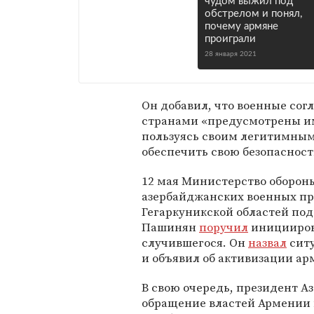
чудом выжил под
обстрелом и понял,
почему армяне
проиграли
28 января 2021
Он добавил, что военные со
странами «предусмотрены им
пользуясь своим легитимным
обеспечить свою безопасност
12 мая Министерство оборон
азербайджанских военных пр
Гегаркуникской областей под
Пашинян
поручил
инициирова
случившегося. Он
назвал
ситу
и объявил об активизации ар
В свою очередь, президент 
обращение властей Армении 