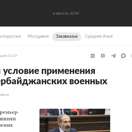
6 августа, 22:03
елоруссия
Молдавия
Закавказье
Средняя Азия
ший СССР
 условие применения
ербайджанских военных
тдела
ремьер-
ашинян
шения