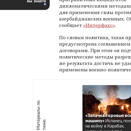
дипломатическими методам
для применения силы проти
азербайджанских военных. О
сообщает
«Интерфакс»
.
По словам политика, такая п
предусмотрена соглашением
договорами. При этом он под
политические методы разреш
же результата достичь не уда
применены военно-политиче
М
а
т
р
и
а
л
ы
п
о
т
е
м
е
«Запачкал кровью вс
е
:
машину»
Испанец пое
на войну в Карабах,