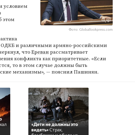
и условием
в
б этом
Фото: Globallookpress.com
рактика
 ОДКБ и различными армяно-российскими
черкнул, что
Ереван
рассматривает
ения конфликта как приоритетные. «Если
стся, то в этом случае должны быть
ские механизмы», — пояснил Пашинян.
ю
хал
«Дети не должны это
видеть»
Страх,