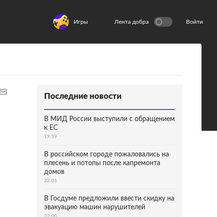
Игры
Лента добра
Войти
Последние новости
В МИД России выступили с обращением
к ЕС
19:59
В российском городе пожаловались на
плесень и потопы после капремонта
домов
22:01
В Госдуме предложили ввести скидку на
эвакуацию машин нарушителей
22:00