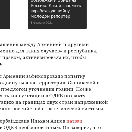
бомбежки и обида на
Россию. Какой запомнил
карабахскую войну
молодой репортер
8 февраля 2021
глашения между Арменией и другими
енно для таких случаев» и республика,
 правом, активизировала их, чтобы
ь.
ы Армении зафиксировало попытку
одвинуться на территорию Сюникской и
 предлогом уточнения границ. Позже
ть консультации в ОДКБ по факту
ацию на границах двух стран напряженной
мяно-российской стратегической системы.
Азербайджана
Ильхам Алиев
назвал
в ОДКБ необоснованным. Он заверил, что