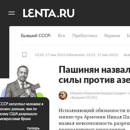
11
A
Бывший СССР
Все
Прибалтика
Украина
Б
12:20, 17 мая 2021
(обновлено: 12:31, 17 мая 2021)
Быв
Пашинян назвал
силы против аз
Михаил Кириллов
(корреспондент о
«Бывший СССР»)
СССР запустил человека в
Исполняющий обязанности п
космос раньше, чем по
всему США разрешили
министра Армении
Никол П
межрасовые браки
назвал невозможность разре
приграничных инцидентов