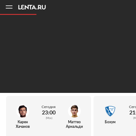
11
A
Сегодня
Сег
23:00
21
(Мск)
(М
Карен
Маттео
Бохум
Хачанов
Арнальди