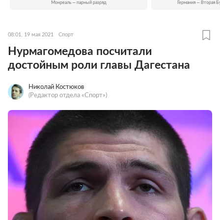
Монреаль — парный разряд
Германия — Вторая Б
08:01, 19 мая 2021
Спорт
Нурмагомедова посчитали
достойным роли главы Дагестана
Николай Костюков
(Редактор отдела «Спорт»)