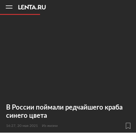
11
A
В России поймали редчайшего краба
синего цвета
16:27, 20 мая 2021
Из жизни