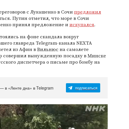
переговоров с Лукашенко в Сочи
предложил
ться. Путин отметил, что море в Сочи
ашенко принял предложение и
искупался
.
тоялись на фоне скандала вокруг
вшего главреда Telegram-канала NEXTA
 летел из Афин в
Вильнюс
на самолете
ер совершил вынужденную посадку в
Минске
сского диспетчера о письме про бомбу на
 — в «Ленте дна» в Telegram
подписаться