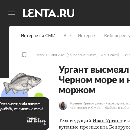
11
A
Интернет и СМИ
Все
Интернет
Киберпрест
14:45, 1 июня 2021
(обновлено: 14:49, 1 июня 2021)
Ин
Ургант высмеял
Черном море и 
моржом
Ксения Кривотулова
(Руководитель 
Если сырая рыба пахнет
«Интернет и СМИ» и «Забота о себе»
«рыбой», ее лучше не есть!
Телеведущий
Иван Ургант
вы
купание президента Белорус