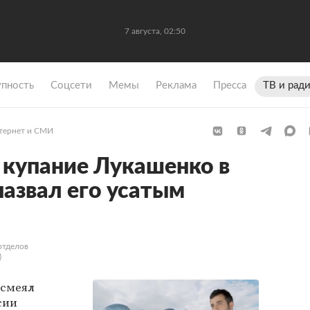
7 августа, 02:50
упность
Coцсети
Мемы
Реклама
Пресса
ТВ и рад
тернет и СМИ
 купание Лукашенко в
назвал его усатым
отделов
)
смеял
сии