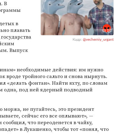
и
. В
рограммы
детых в
ьно плавать
 государства
Кадр:
@vecherniy_urgant
ийским
ым. Выпуск
инам» необходимые действия: им нужно
юк вроде тройного сальто и снова нырнуть.
л «делать фонтан». Найти яхту, по словам
там одна, под ней ядерный подводный
о моржа, не пугайтесь, это президент
ываете, сейчас его все оплывают», —
 сообщил, что переоденется в чайку,
опадет» в Лукашенко, чтобы тот «понял, что