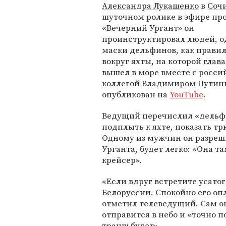
Александра Лукашенко
в
Соч
шуточном ролике в эфире п
«Вечерний Ургант» он
проинструктировал людей, о
маски дельфинов, как правил
вокруг яхты, на которой
глава
вышел в море вместе с росс
коллегой Владимиром Путин
опубликован на
YouTube
.
Ведущий перечислил «дельф
подплыть к яхте, показать тр
Одному из мужчин он разреши
Урганта, будет легко: «Она 
крейсер».
«Если вдруг встретите усатог
Белоруссии. Спокойно его опл
отметил телеведущий. Сам он
отправится в небо и «точно п
транш будет».