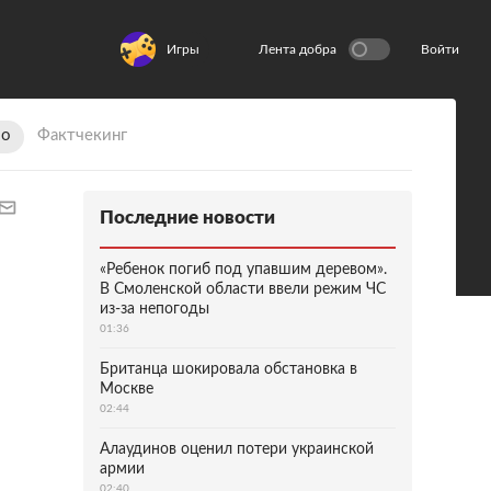
Игры
Лента добра
Войти
ио
Фактчекинг
Последние новости
«Ребенок погиб под упавшим деревом».
В Смоленской области ввели режим ЧС
из-за непогоды
01:36
Британца шокировала обстановка в
Москве
02:44
Алаудинов оценил потери украинской
армии
02:40