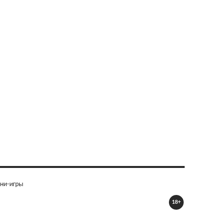
ни-игры
18+