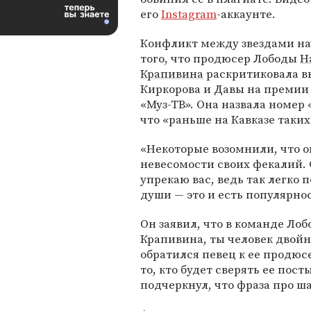
его
Instagram
-аккаунте.
Конфликт между звездами нач
того, что продюсер Лободы
Н
Крапивина
раскритиковала в
Киркорова и Давы на премии
«Муз-ТВ». Она назвала номер
что «раньше на Кавказе таки
«Некоторые возомнили, что о
невесомости своих фекалий. 
упрекаю вас, ведь так легко 
души — это и есть популярнос
Он заявил, что в команде Лоб
Крапивина, ты человек двойн
обратился певец к ее продюс
то, кто будет сверять ее пос
подчеркнул, что фраза про 