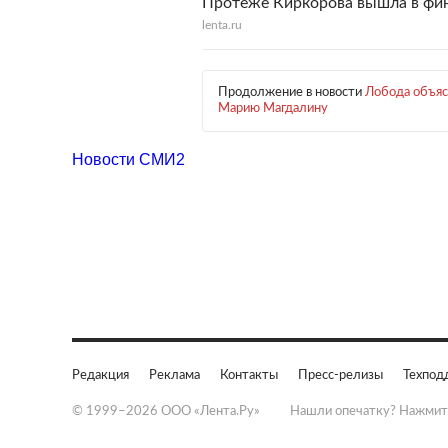
Протеже Киркорова вышла в фин
lenta.ru
Продолжение в новости
Лобода объяс
Марию Магдалину
Новости СМИ2
Редакция
Реклама
Контакты
Пресс-релизы
Техпод
© 1999–2026 ООО «Лента.Ру»
Нашли опечатку? Нажмит