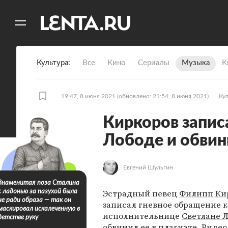
11
A
Культура
Все
Кино
Сериалы
Музыка
К
19:47, 8 июня 2021
(обновлено: 21:54, 8 июня 2021)
Ку
Киркоров запис
Лободе и обвини
Евгений Шульгин
Знаменитая поза Сталина
Эстрадный певец
Филипп Ки
с ладонью за пазухой была
не ради образа — так он
записал гневное обращение к
маскировал искалеченную в
исполнительнице
Светлане 
детстве руку
обвинил ее в плагиате. Видео