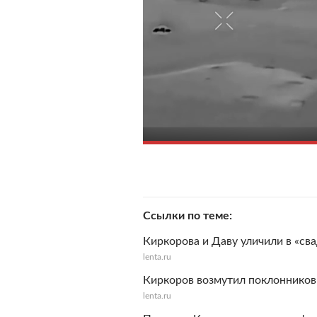
Ссылки по теме
Киркорова и Даву уличили в «св
lenta.ru
Киркоров возмутил поклонников 
lenta.ru