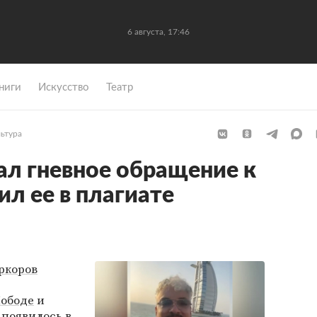
6 августа, 17:46
ниги
Искусство
Театр
льтура
ал гневное обращение к
л ее в плагиате
ркоров
Лободе
и
 появилось в