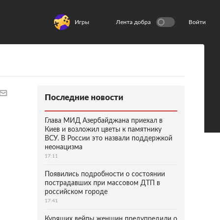
Игры
Лента добра
Войти
Последние новости
Глава МИД Азербайджана приехал в
Киев и возложил цветы к памятнику
ВСУ. В России это назвали поддержкой
неонацизма
17:11
Появились подробности о состоянии
пострадавших при массовом ДТП в
российском городе
17:41
Курящих вейпы женщин предупредили о