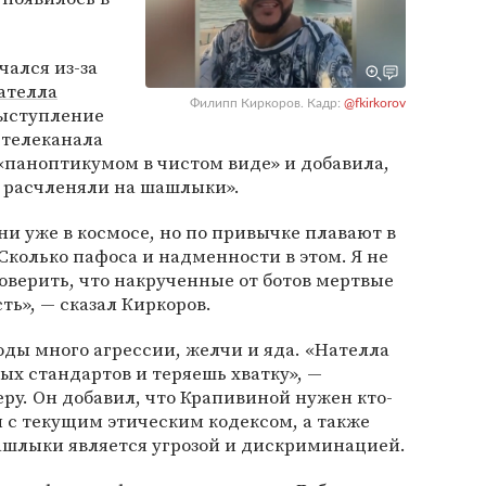
ался из-за
ателла
Филипп Киркоров. Кадр:
@fkirkorov
ыступление
 телеканала
 «паноптикумом в чистом виде» и добавила,
х расчленяли на шашлыки».
ни уже в космосе, но по привычке плавают в
Сколько пафоса и надменности в этом. Я не
поверить, что накрученные от ботов мертвые
ть», — сказал Киркоров.
оды много агрессии, желчи и яда. «Нателла
ых стандартов и теряешь хватку», —
еру. Он добавил, что Крапивиной нужен кто-
ты с текущим этическим кодексом, а также
шашлыки является угрозой и дискриминацией.