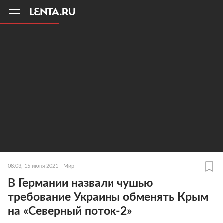
11
A
08:03, 15 июня 2021
Мир
В Германии назвали чушью
требование Украины обменять Крым
на «Северный поток-2»