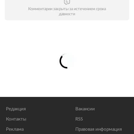
Комментарии закрыты за истечением срока
давности
Редакция
Вакансии
Контакты
RSS
Реклама
Правовая информация