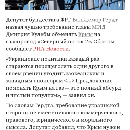
Депутат бундестага ФРГ
Вальдемар Гердт
назвал чушью требование главы
МИД
Дмитрия Кулебы обменять
Крым
на
газопровод «Северный поток-2». Об этом
сообщает
РИА Новости
.
«Украинские политики каждый раз
стараются перещеголять один другого в
своем рвении угодить заокеанским и
западным спонсорам <...> Предложение
поменять Крым на газ — это полный абсурд
и чистый популизм», — заявил он.
По словам Гердта, требование украинской
стороны не имеет никакого коммерческого,
правового, юридического и морального
смысла. Депутат добавил, что Крым нужен