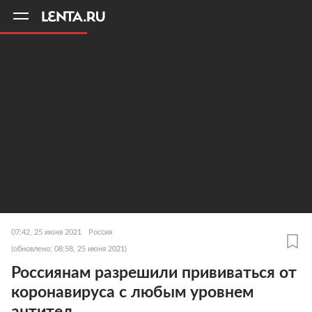
11
A
07:42, 25 июня 2021
Россия
(обновлено: 08:58, 25 июня 2021)
Россиянам разрешили прививаться от
коронавируса с любым уровнем
антител