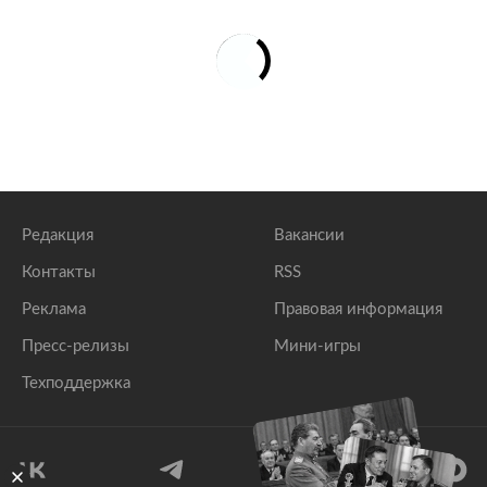
Редакция
Вакансии
Контакты
RSS
Реклама
Правовая информация
Пресс-релизы
Мини-игры
Техподдержка