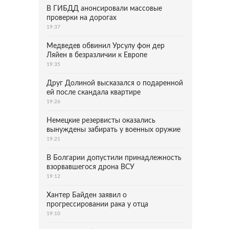
В ГИБДД анонсировали массовые
проверки на дорогах
19:37
Медведев обвинил Урсулу фон дер
Ляйен в безразличии к Европе
19:35
Друг Долиной высказался о подаренной
ей после скандала квартире
19:26
Немецкие резервисты оказались
вынуждены забирать у военных оружие
19:21
В Болгарии допустили принадлежность
взорвавшегося дрона ВСУ
19:12
Хантер Байден заявил о
прогрессировании рака у отца
19:10