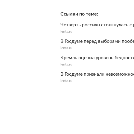
Ссылки по теме
Четверть россиян столкнулась с
lenta.ru
В Госдуме перед выборами пооб
lenta.ru
Кремль оценил уровень бедност
lenta.ru
В Госдуме признали невозможно
lenta.ru