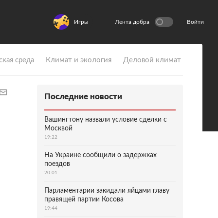
Игры
Лента добра
Войти
ская среда
Климат и экология
Деловой климат
Последние новости
Вашингтону назвали условие сделки с
Москвой
19:22
На Украине сообщили о задержках
поездов
20:01
Парламентарии закидали яйцами главу
правящей партии Косова
19:44