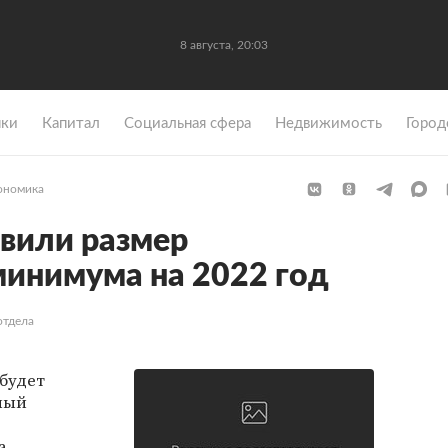
8 августа, 20:03
ки
Капитал
Социальная сфера
Недвижимость
Город
ономика
овили размер
инимума на 2022 год
отдела
 будет
ный
а