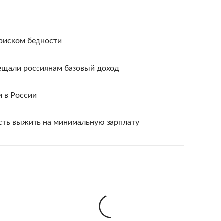
 риском бедности
ещали россиянам базовый доход
и в России
сть выжить на минимальную зарплату