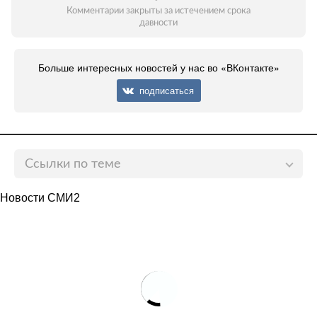
Комментарии закрыты за истечением срока
давности
Больше интересных новостей у нас во «ВКонтакте»
подписаться
Ссылки по теме
Вратарь сборной Италии объяснил отсутствие
Новости СМИ2
реакции на победу в финале Евро
lenta.ru
Аршавин счел бездарностями игроков сборных
Италии и Англии
lenta.ru
Назван лучший игрок чемпионата Европы по
футболу
lenta.ru