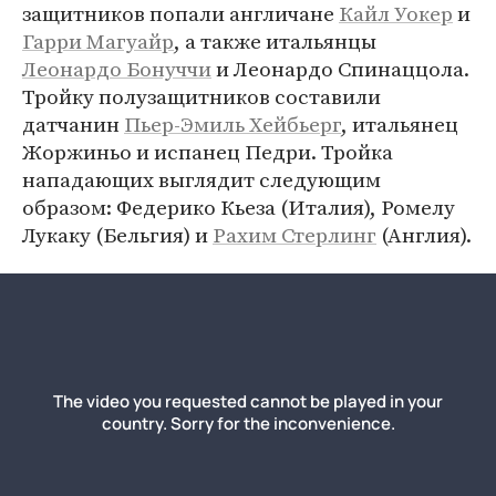
защитников попали англичане
Кайл Уокер
и
Гарри Магуайр
, а также итальянцы
Леонардо Бонуччи
и Леонардо Спинаццола.
Тройку полузащитников составили
датчанин
Пьер-Эмиль Хейбьерг
, итальянец
Жоржиньо и испанец Педри. Тройка
нападающих выглядит следующим
образом: Федерико Кьеза (Италия), Ромелу
Лукаку (Бельгия) и
Рахим Стерлинг
(Англия) .