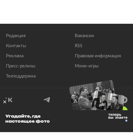
Редакция
Вакансии
Контакты
RSS
Реклама
Правовая информация
Пресс-релизы
Мини-игры
Техподдержка
18
+
Угадайте, где
настоящее фото
© 1999–2026 Все права защищены.
ООО «Лента.Ру»