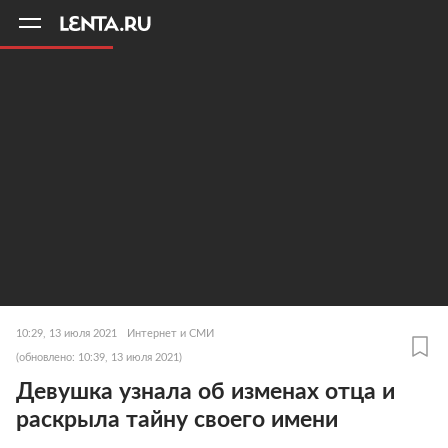
11
A
10:29, 13 июля 2021
Интернет и СМИ
(обновлено: 10:39, 13 июля 2021)
Девушка узнала об изменах отца и
раскрыла тайну своего имени