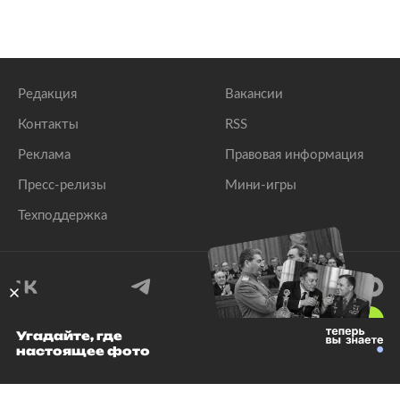
Редакция
Вакансии
Контакты
RSS
Реклама
Правовая информация
Пресс-релизы
Мини-игры
Техподдержка
18
+
Угадайте, где
настоящее фото
© 1999–2026 Все права защищены.
ООО «Лента.Ру»