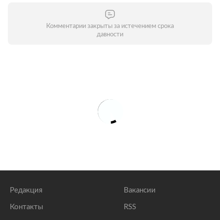
Комментарии закрыты за истечением срока
давности
Редакция
Вакансии
Контакты
RSS