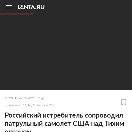
11
A
10:28, 15 июля 2021
Мир
(обновлено: 11:16, 15 июля 2021)
Российский истребитель сопроводил
патрульный самолет США над Тихим
океаном