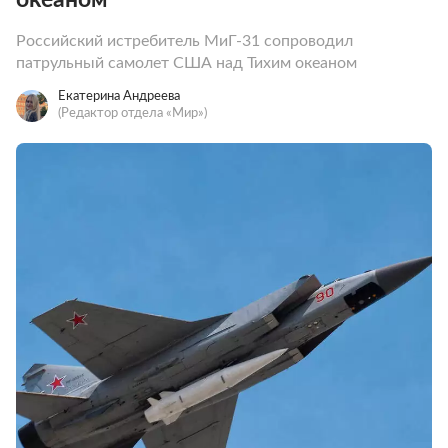
Российский истребитель МиГ-31 сопроводил
патрульный самолет США над Тихим океаном
Екатерина Андреева
(Редактор отдела «Мир»)