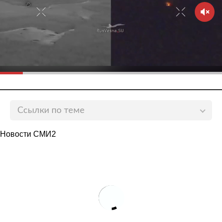
Ссылки по теме
У российских границ насчитали более 50
Новости СМИ2
самолетов-разведчиков
lenta.ru
Российские истребители сопроводили самолеты-
разведчики США над Черным морем
lenta.ru
Су-30 встретил американский самолет-разведчик
над Черным морем
lenta.ru