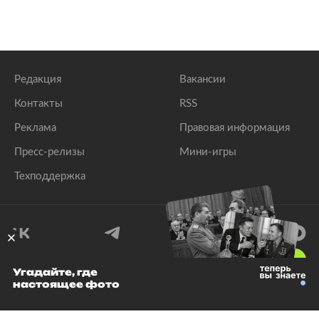
Редакция
Вакансии
Контакты
RSS
Реклама
Правовая информация
Пресс-релизы
Мини-игры
Техподдержка
18
+
Угадайте, где
настоящее фото
© 1999–2026 Все права защищены.
ООО «Лента.Ру»