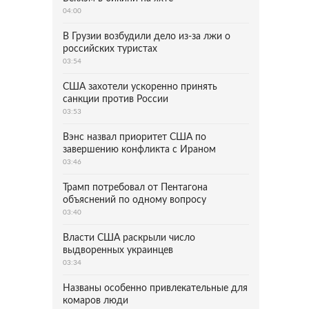
04:00
В Грузии возбудили дело из-за лжи о
российских туристах
03:54
США захотели ускоренно принять
санкции против России
03:53
Вэнс назвал приоритет США по
завершению конфликта с Ираном
03:46
Трамп потребовал от Пентагона
объяснений по одному вопросу
03:40
Власти США раскрыли число
выдворенных украинцев
03:34
Названы особенно привлекательные для
комаров люди