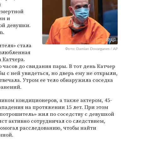
й
 смертной
ин и
ой девушки.
n.
ителя» стала
Фото: Damian Dovarganes / AP
озлюбленная
 Катчера
.
о часов до свидания пары. В тот день Катчер
ы с ней увидеться, но дверь ему не открыли,
твечала. Утром ее тело обнаружила соседка
ранений.
иком кондиционеров, а также актером, 45-
падения на протяжении 15 лет. При этом
 потрошитель» жил по соседству с девушкой
ист активно сотрудничал со следствием,
помогал расследованию, чтобы найти
нной.