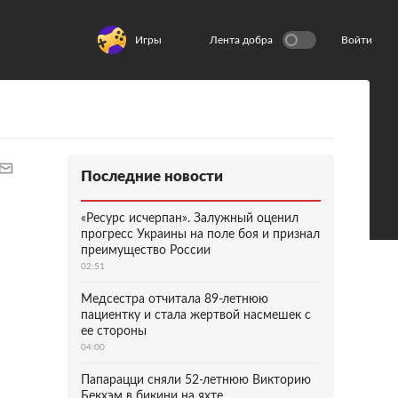
Игры
Лента добра
Войти
Последние новости
«Ресурс исчерпан». Залужный оценил
прогресс Украины на поле боя и признал
преимущество России
02:51
Медсестра отчитала 89-летнюю
пациентку и стала жертвой насмешек с
ее стороны
04:00
Папарацци сняли 52-летнюю Викторию
Бекхэм в бикини на яхте