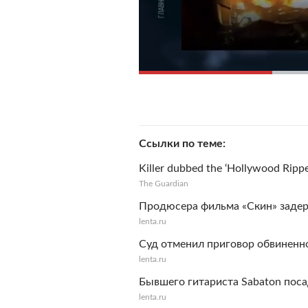
Ссылки по теме
Killer dubbed the ‘Hollywood Ripp
The Guardian
Продюсера фильма «Скин» задер
lenta.ru
Суд отменил приговор обвиненн
lenta.ru
Бывшего гитариста Sabaton поса
lenta.ru