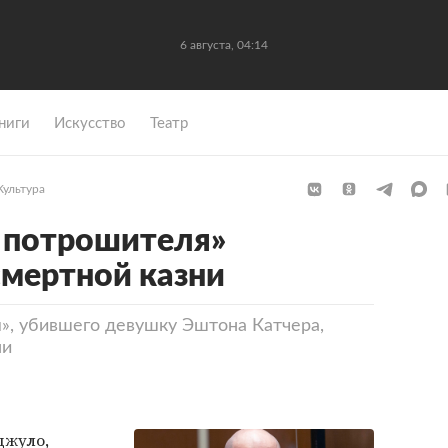
6 августа, 04:14
ниги
Искусство
Театр
Культура
 потрошителя»
смертной казни
», убившего девушку Эштона Катчера,
ни
джуло,