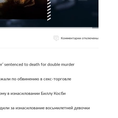
Комментарии отключены
er’ sentenced to death for double murder
жали по обвинению в секс-торговле
ому в изнасиловании Биллу Косби
дили за изнасилование восьмилетней девочки