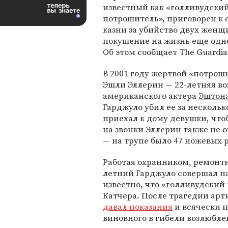
известный как «голливудски
потрошитель», приговорен к
казни за убийство двух женщ
покушение на жизнь еще одн
Об этом сообщает The Guardia
В 2001 году жертвой «потрош
Эшли Эллерин — 22-летняя в
американского актера
Эштона
Гарджуло убил ее за нескольк
приехал к дому девушки, чтоб
на звонки Эллерин также не о
— на трупе было 47 ножевых 
Работая охранником, ремонтн
летний Гарджуло совершал на
известно, что «голливудский
Катчера. После трагедии арт
давал показания
и всячески 
виновного в гибели возлюбле