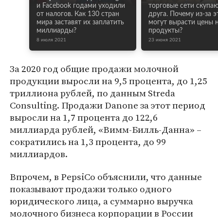
и Facebook годами уходили
торговые сети скупа
от налогов. Как 130 стран
друга. Почему из-за э
мира заставят их заплатить
могут вырасти цены 
миллиарды?
продукты?
8 июля 2021
23 июня 2021
За 2020 год общие продажи молочной
продукции выросли на 9,5 процента, до 1,25
триллиона рублей, по данным Streda
Consulting. Продажи Danone за этот период
выросли на 1,7 процента до 122,6
миллиарда рублей, «Вимм-Билль-Данна» –
сократились на 1,3 процента, до 99
миллиардов.
Впрочем, в PepsiCo объяснили, что данные
показывают продажи только одного
юридического лица, а суммарно выручка
молочного бизнеса корпорации в России