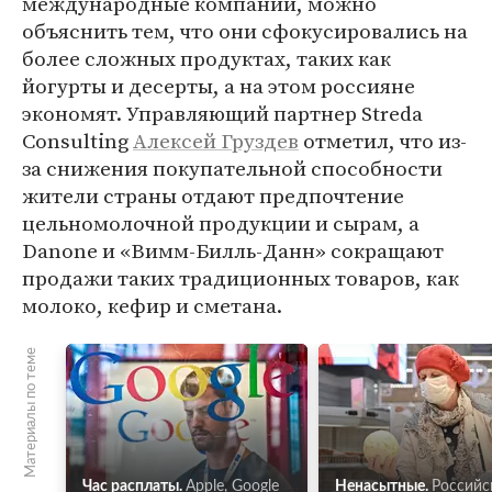
международные компании, можно
объяснить тем, что они сфокусировались на
более сложных продуктах, таких как
йогурты и десерты, а на этом россияне
экономят. Управляющий партнер Streda
Consulting
Алексей Груздев
отметил, что из-
за снижения покупательной способности
жители страны отдают предпочтение
цельномолочной продукции и сырам, а
Danone и «Вимм-Билль-Данн» сокращают
продажи таких традиционных товаров, как
молоко, кефир и сметана.
Материалы по теме
Час расплаты.
Apple, Google
Ненасытные.
Российс