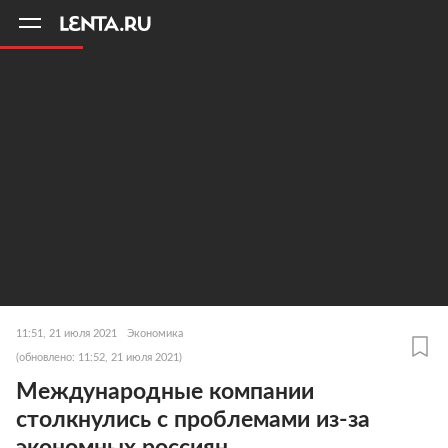
11
A
11:51, 21 июля 2021
Экономика
(обновлено: 11:52, 21 июля 2021)
Международные компании
столкнулись с проблемами из-за
экономных россиян