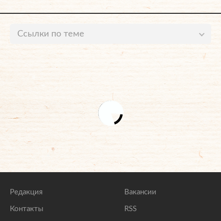
Ссылки по теме
Дава посоветовал Губерниеву «поучиться такту»
после ситуации с Бузовой
lenta.ru
Бывший возлюбленный Бузовой погасил
миллионный долг после расставания с ней
lenta.ru
Стало известно о долгах и аресте имущества Давы
lenta.ru
Редакция
Вакансии
Контакты
RSS