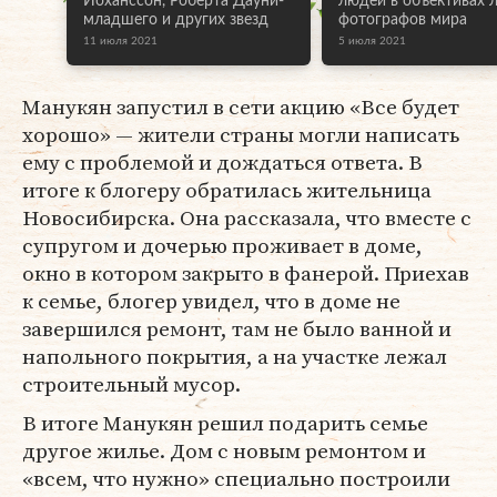
Йоханссон, Роберта Дауни-
людей в объективах 
младшего и других звезд
фотографов мира
11 июля 2021
5 июля 2021
Манукян запустил в сети акцию «Все будет
хорошо» — жители страны могли написать
ему с проблемой и дождаться ответа. В
итоге к блогеру обратилась жительница
Новосибирска. Она рассказала, что вместе с
супругом и дочерью проживает в доме,
окно в котором закрыто в фанерой. Приехав
к семье, блогер увидел, что в доме не
завершился ремонт, там не было ванной и
напольного покрытия, а на участке лежал
строительный мусор.
В итоге Манукян решил подарить семье
другое жилье. Дом с новым ремонтом и
«всем, что нужно» специально построили