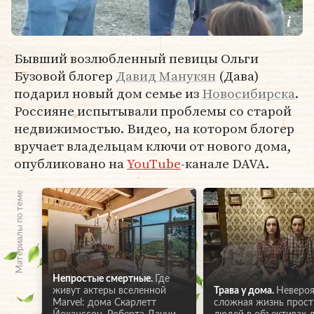
Бывший возлюбленный певицы Ольги
Бузовой блогер
Давид Манукян
(Дава)
подарил новый дом семье из
Новосибирска
.
Россияне испытывали проблемы со старой
недвижимостью. Видео, на котором блогер
вручает владельцам ключи от нового дома,
опубликовано на
YouTube
-канале DAVA.
Материалы по теме
Непростые смертные.
Где
живут актеры вселенной
Трава у дома.
Невероя
Marvel: дома Скарлетт
сложная жизнь прос