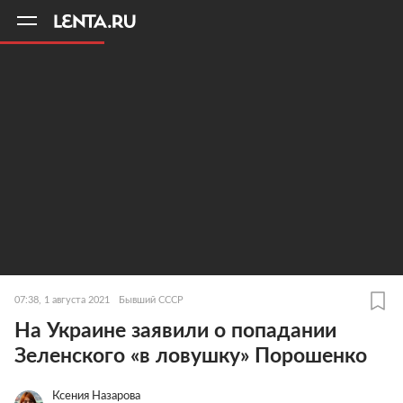
11
A
07:38, 1 августа 2021
Бывший СССР
На Украине заявили о попадании
Зеленского «в ловушку» Порошенко
Ксения Назарова