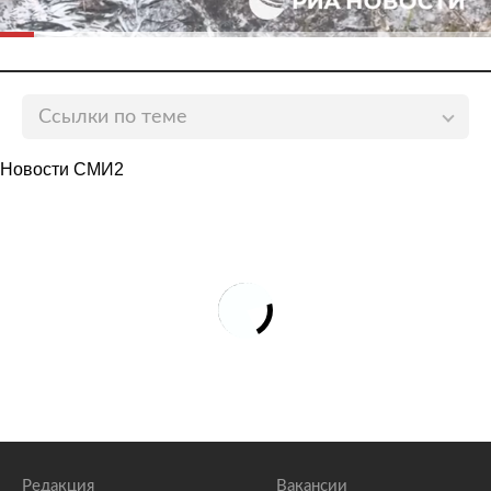
Ссылки по теме
Партия Зеленского захотела уволить еще трех
Новости СМИ2
украинских министров
lenta.ru
Украине предрекли распад на четыре части
lenta.ru
Украинский эксперт рассказал о главном страхе
Зеленского
lenta.ru
Редакция
Вакансии