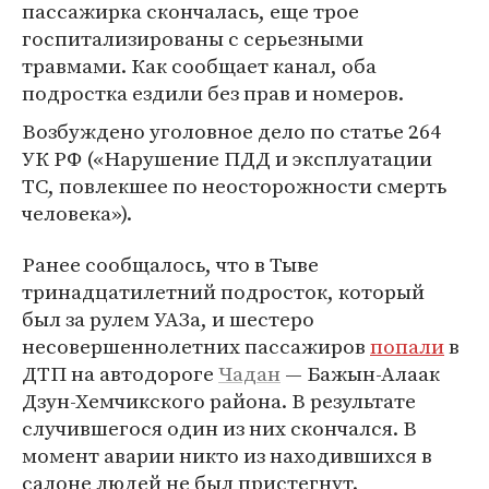
пассажирка скончалась, еще трое
госпитализированы с серьезными
травмами. Как сообщает канал, оба
подростка ездили без прав и номеров.
Возбуждено уголовное дело по статье 264
УК РФ («Нарушение ПДД и эксплуатации
ТС, повлекшее по неосторожности смерть
человека»).
Ранее сообщалось, что в Тыве
тринадцатилетний подросток, который
был за рулем УАЗа, и шестеро
несовершеннолетних пассажиров
попали
в
ДТП на автодороге
Чадан
— Бажын-Алаак
Дзун-Хемчикского района​​​. В результате
случившегося один из них скончался. В
момент аварии никто из находившихся в
салоне людей не был пристегнут.