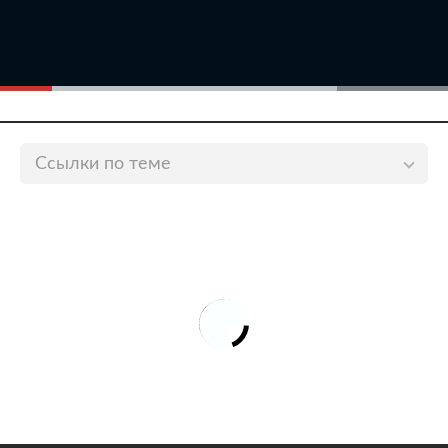
Ссылки по теме
В Москве школьница попала в больницу после
укола из шприца от незнакомца с улицы
lenta.ru
Семеро российских подростков угнали автомобиль
и попали в смертельное ДТП
lenta.ru
Машина с пятью подростками попала в ДТП на
российской трассе
lenta.ru
В России пьяные подростки устроили смертельное
ДТП на машине физкультурника
lenta.ru