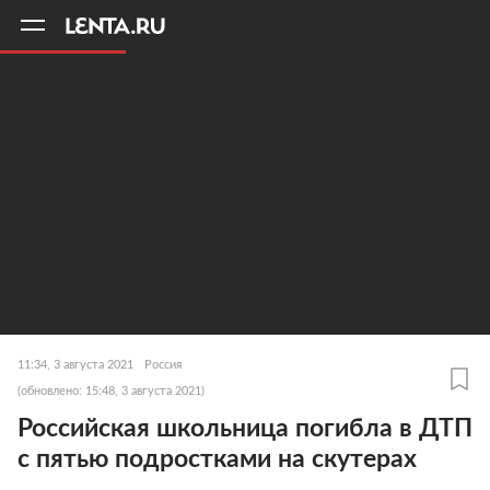
11
A
11:34, 3 августа 2021
Россия
(обновлено: 15:48, 3 августа 2021)
Российская школьница погибла в ДТП
с пятью подростками на скутерах