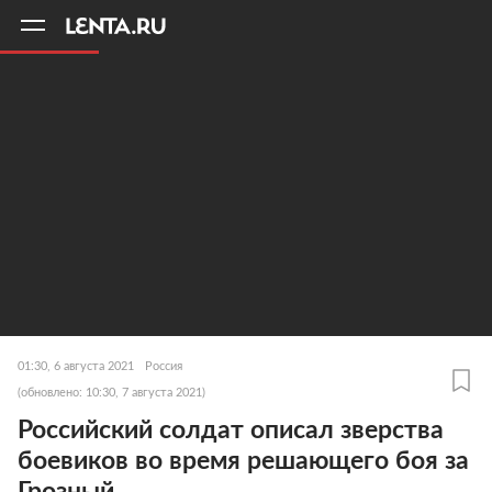
11
A
01:30, 6 августа 2021
Россия
(обновлено: 10:30, 7 августа 2021)
Российский солдат описал зверства
боевиков во время решающего боя за
Грозный