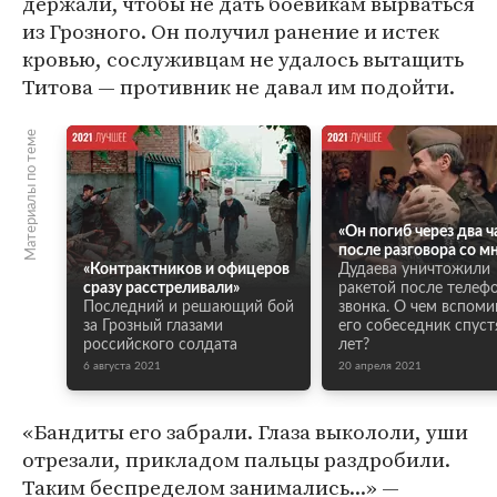
держали, чтобы не дать боевикам вырваться
из Грозного. Он получил ранение и истек
кровью, сослуживцам не удалось вытащить
Титова — противник не давал им подойти.
Материалы по теме
«Он погиб через два ч
после разговора со м
«Контрактников и офицеров
Дудаева уничтожили
сразу расстреливали»
ракетой после телеф
Последний и решающий бой
звонка. О чем вспоми
за Грозный глазами
его собеседник спуст
российского солдата
лет?
6 августа 2021
20 апреля 2021
«Бандиты его забрали. Глаза выкололи, уши
отрезали, прикладом пальцы раздробили.
Таким беспределом занимались...» —