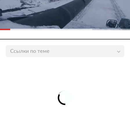
Ссылки по теме
Ветеран первой чеченской войны описал трусость
офицеров во время боев за Грозный
lenta.ru
Названо число погибших военных в двух чеченских
войнах
lenta.ru
Убийца ветерана чеченской войны 18 лет
притворялся другим человеком
lenta.ru